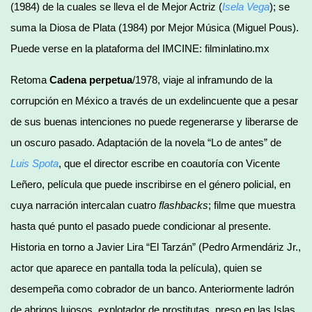
(1984) de la cuales se lleva el de Mejor Actriz (
Isela Vega
); se
suma la Diosa de Plata (1984) por Mejor Música (Miguel Pous).
Puede verse en la plataforma del IMCINE: filminlatino.mx
Retoma
Cadena perpetua
/1978, viaje al inframundo de la
corrupción en México a través de un exdelincuente que a pesar
de sus buenas intenciones no puede regenerarse y liberarse de
un oscuro pasado. Adaptación de la novela “Lo de antes” de
Luis Spota
, que el director escribe en coautoría con Vicente
Leñero, película que puede inscribirse en el género policial, en
cuya narración intercalan cuatro
flash
backs
; filme que muestra
hasta qué punto el pasado puede condicionar al presente.
Historia en torno a Javier Lira “El Tarzán” (Pedro Armendáriz Jr.,
actor que aparece en pantalla toda la película), quien se
desempeña como cobrador de un banco. Anteriormente ladrón
de abrigos lujosos, explotador de prostitutas, preso en las Islas