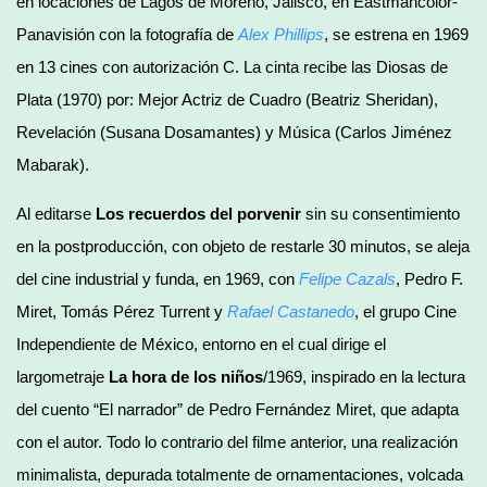
en locaciones de Lagos de Moreno, Jalisco, en Eastmancolor-
Panavisión con la fotografía de
Alex Phillips
, se estrena en 1969
en 13 cines con autorización C. La cinta recibe las Diosas de
Plata (1970) por: Mejor Actriz de Cuadro (Beatriz Sheridan),
Revelación (Susana Dosamantes) y Música (Carlos Jiménez
Mabarak).
Al editarse
Los recuerdos del porvenir
sin su consentimiento
en la postproducción, con objeto de restarle 30 minutos, se aleja
del cine industrial y funda, en 1969, con
Felipe Cazals
, Pedro F.
Miret, Tomás Pérez Turrent y
Rafael Castanedo
, el grupo Cine
Independiente de México, entorno en el cual dirige el
largometraje
La hora de los niños
/1969, inspirado en la lectura
del cuento “El narrador” de Pedro Fernández Miret, que adapta
con el autor. Todo lo contrario del filme anterior, una realización
minimalista, depurada totalmente de ornamentaciones, volcada