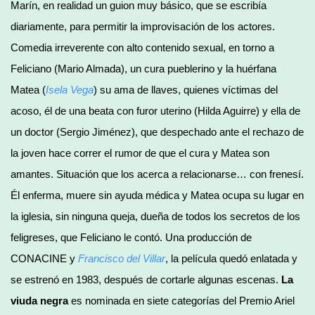
Marín, en realidad un guion muy básico, que se escribía
diariamente, para permitir la improvisación de los actores.
Comedia irreverente con alto contenido sexual, en torno a
Feliciano (Mario Almada), un cura pueblerino y la huérfana
Matea (
Isela Vega
) su ama de llaves, quienes víctimas del
acoso, él de una beata con furor uterino (Hilda Aguirre) y ella de
un doctor (Sergio Jiménez), que despechado ante el rechazo de
la joven hace correr el rumor de que el cura y Matea son
amantes. Situación que los acerca a relacionarse… con frenesí.
Él enferma, muere sin ayuda médica y Matea ocupa su lugar en
la iglesia, sin ninguna queja, dueña de todos los secretos de los
feligreses, que Feliciano le contó. Una producción de
CONACINE y
Francisco del Villar
, la película quedó enlatada y
se estrenó en 1983, después de cortarle algunas escenas.
La
viuda negra
es nominada en siete categorías del Premio Ariel