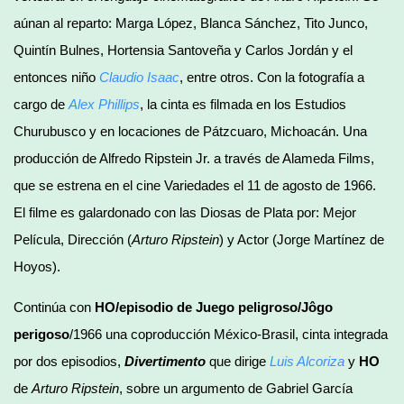
aúnan al reparto: Marga López, Blanca Sánchez, Tito Junco,
Quintín Bulnes, Hortensia Santoveña y Carlos Jordán y el
entonces niño
Claudio Isaac
, entre otros. Con la fotografía a
cargo de
Alex Phillips
, la cinta es filmada en los Estudios
Churubusco y en locaciones de Pátzcuaro, Michoacán. Una
producción de Alfredo Ripstein Jr. a través de Alameda Films,
que se estrena en el cine Variedades el 11 de agosto de 1966.
El filme es galardonado con las Diosas de Plata por: Mejor
Película, Dirección (
Arturo Ripstein
) y Actor (Jorge Martínez de
Hoyos).
Continúa con
HO/episodio de Juego peligroso/Jôgo
perigoso
/1966 una coproducción México-Brasil, cinta integrada
por dos episodios,
Divertimento
que dirige
Luis Alcoriza
y
HO
de
Arturo Ripstein
, sobre un argumento de Gabriel García