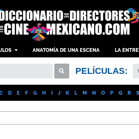
ULOS
ANATOMÍA DE UNA ESCENA
LA ENTRE
PELÍCULAS:
C
D
E
F
G
H
I
J
K
L
M
N
O
P
Q
R