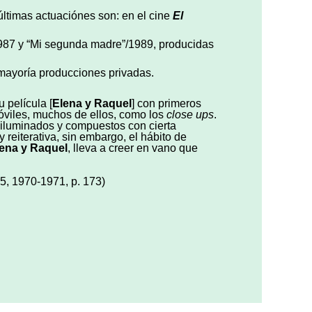
últimas actuaciónes son: en el cine
El
1987 y “Mi segunda madre”/1989, producidas
u mayoría producciones privadas.
u película [
Elena y Raquel
] con primeros
óviles, muchos de ellos, como los
close ups
.
n iluminados y compuestos con cierta
 reiterativa, sin embargo, el hábito de
ena y Raquel
, lleva a creer en vano que
15, 1970-1971, p. 173)