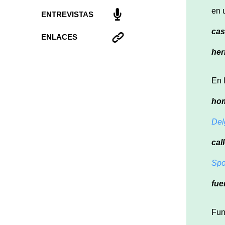
en 
ENTREVISTAS
cas
ENLACES
he
En 
ho
Del
cal
Spo
fue
Fun