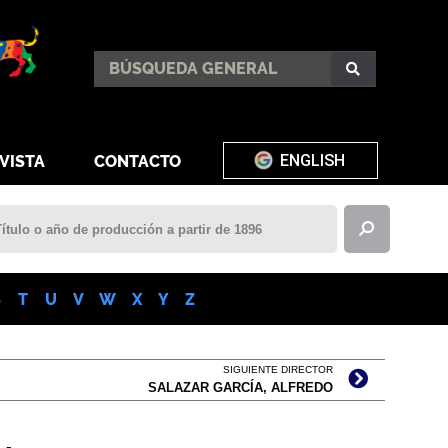
ENGLISH
VISTA
CONTACTO
S
T
U
V
W
X
Y
Z
SIGUIENTE DIRECTOR
SALAZAR GARCÍA, ALFREDO