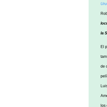
Uru
Rob
loc
la 
El 
tam
de 
pel
Lui
Amé
los