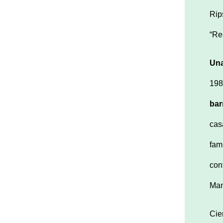
Rip
“Re
Una
198
bar
cas
fam
con
Man
Cie