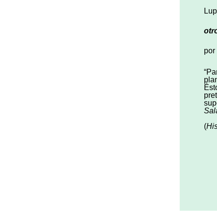
Lup
otr
por
“Pa
pla
Ést
pre
sup
Sal
(
Hi