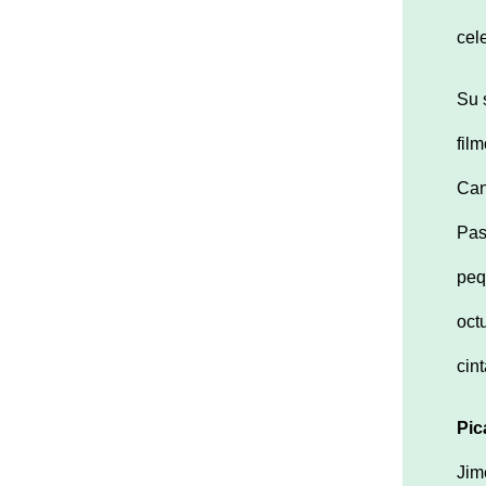
cel
Su 
fil
Can
Pas
peq
oct
cin
Pic
Jim