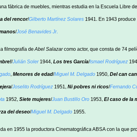
una fábrica de muebles, mientras estudia en la Escuela Libre d
a del rencor
/
Gilberto Martínez Solares
1941. En 1943 produce y
rmanos
/
José Benavides Jr
.
la filmografía de
Abel Salazar
como actor, que consta de 74 pelí
mbre!
/
Julián Soler
1944,
Los tres García
/
Ismael Rodríguez
194
gado
,
Menores de edad
/
Miguel M. Delgado
1950,
Del can ca
lejera
/
Joselito Rodríguez
1951,
Ni pobres ni ricos
/
Fernando Co
ta
1952,
Siete mujeres
/
Juan Bustillo Oro
1953,
El caso de la 
rza del deseo
/
Miguel M. Delgado
1955.
da en 1955 la productora Cinematográfica ABSA con la que pr