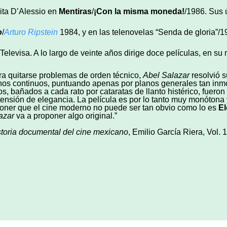
ita D’Alessio en
Mentiras
/
¡Con la misma moneda!
/1986. Sus 
o
/
Arturo Ripstein
1984, y en las telenovelas “Senda de gloria”/
 Televisa. A lo largo de veinte años dirige doce películas, en s
ra quitarse problemas de orden técnico,
Abel Salazar
resolvió s
nos continuos, puntuando apenas por planos generales tan inm
os, bañados a cada rato por cataratas de llanto histérico, fuero
tensión de elegancia. La película es por lo tanto muy monótona y
oner que el cine moderno no puede ser tan obvio como lo es
El
azar
va a proponer algo original.”
storia documental del cine mexicano
, Emilio García Riera, Vol. 