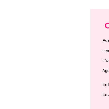
Es 
her
Láz
Agui
En
En