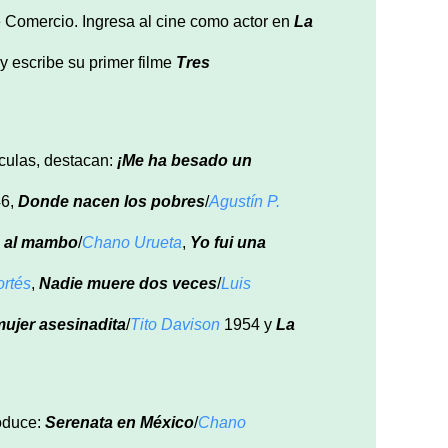
e Comercio. Ingresa al cine como actor en
La
 escribe su primer filme
Tres
culas, destacan:
¡Me ha besado un
6,
Donde nacen los pobres
/
Agustín P.
n al mambo
/
Chano Urueta
,
Yo fui una
rtés
,
Nadie muere dos veces
/
Luis
mujer asesinadita
/
Tito Davison
1954 y
La
oduce:
Serenata en México
/
Chano