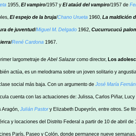
eta
1955,
El vampiro
/1957 y
El ataúd del vampiro
/1957 de
Fe
les,
El espejo de la bruja
/
Chano Urueta
1960,
La maldición d
ura de juventud
/
Miguel M. Delgado
1962,
Cucurrucucú palo
Sierra
/
René Cardona
1967.
primer largometraje de
Abel Salazar
como director,
Los adolesc
bién actúa, es un melodrama sobre un joven solitario y angust
clase social más baja. Con un argumento de
José María Ferná
ícula cuenta con las actuaciones de: Julissa, Carlos Piñar, Lu
s Aragón,
Julián Pastor
y Elizabeth Dupeyrón, entre otros. Se fi
rica y locaciones del Distrito Federal a partir de 10 de abril de
 cines París, Paseo y Colón, donde permanece nueve semanas. E