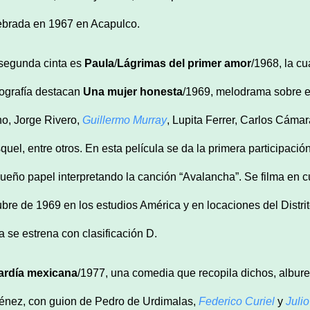
ebrada en 1967 en Acapulco.
segunda cinta es
Paula
/
Lágrimas del primer amor
/1968, la cu
mografía destacan
Una mujer honesta
/1969, melodrama sobre e
o, Jorge Rivero,
Guillermo Murray
, Lupita Ferrer, Carlos Cámara
quel, entre otros. En esta película se da la primera participació
ueño papel interpretando la canción “Avalancha”. Se filma en c
ubre de 1969 en los estudios América y en locaciones del Distri
ta se estrena con clasificación D.
ardía mexicana
/1977, una comedia que recopila dichos, albur
énez, con guion de Pedro de Urdimalas,
Federico Curiel
y
Julio