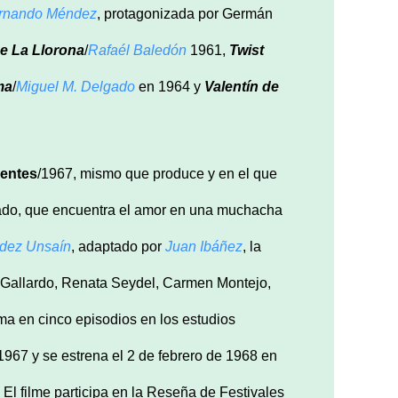
rnando Méndez
, protagonizada por Germán
e La Llorona
/
Rafaél Baledón
1961,
Twist
ma
/
Miguel M. Delgado
en 1964 y
Valentín de
entes
/1967, mismo que produce y en el que
iado, que encuentra el amor en una muchacha
ndez Unsaín
, adaptado por
Juan Ibáñez
, la
cy Gallardo, Renata Seydel, Carmen Montejo,
lma en cinco episodios en los estudios
 1967 y se estrena el 2 de febrero de 1968 en
l filme participa en la Reseña de Festivales