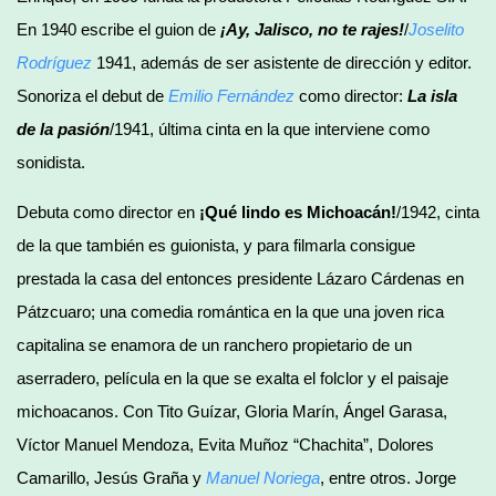
En 1940 escribe el guion de
¡Ay, Jalisco, no te rajes!
/
Joselito
Rodríguez
1941, además de ser asistente de dirección y editor.
Sonoriza el debut de
Emilio
Fern
á
ndez
como director:
La isla
de la pasión
/1941, última cinta en la que interviene como
sonidista.
Debuta como director en
¡Qué lindo es Michoacán!
/1942, cinta
de la que también es guionista, y para filmarla consigue
prestada la casa del entonces presidente Lázaro Cárdenas en
Pátzcuaro; una comedia romántica en la que una joven rica
capitalina se enamora de un ranchero propietario de un
aserradero, película en la que se exalta el folclor y el paisaje
michoacanos. Con Tito Guízar, Gloria Marín, Ángel Garasa,
Víctor Manuel Mendoza, Evita Muñoz “Chachita”, Dolores
Camarillo, Jesús Graña y
Manuel Noriega
, entre otros. Jorge