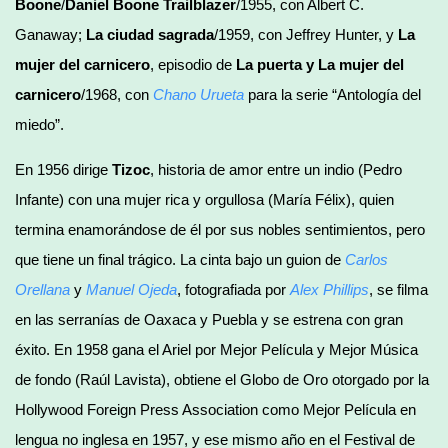
Boone
/
Daniel Boone Trailblazer
/1955, con Albert C.
Ganaway;
La ciudad sagrada
/1959, con Jeffrey Hunter, y
La
mujer del carnicero
, episodio de
La puerta y La mujer del
carnicero
/1968, con
Chano Urueta
para la serie “Antología del
miedo”.
En 1956 dirige
Tizoc
, historia de amor entre un indio (Pedro
Infante) con una mujer rica y orgullosa (María Félix), quien
termina enamorándose de él por sus nobles sentimientos, pero
que tiene un final trágico. La cinta bajo un guion de
Carlos
Orellana
y
Manuel Ojeda
, fotografiada por
Alex Phillips
, se filma
en las serranías de Oaxaca y Puebla y se estrena con gran
éxito. En 1958 gana el Ariel por Mejor Película y Mejor Música
de fondo (Raúl Lavista), obtiene el Globo de Oro otorgado por la
Hollywood Foreign Press Association como Mejor Película en
lengua no inglesa en 1957, y ese mismo año en el Festival de