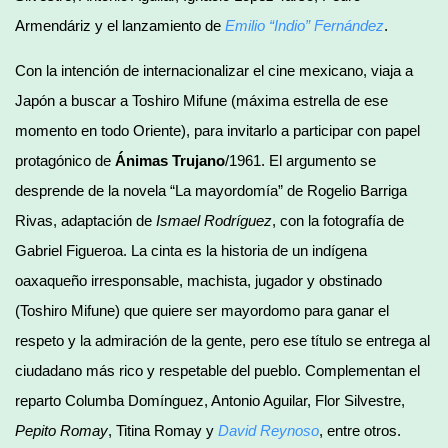
Armendáriz y el lanzamiento de
Emilio
“
Indio
”
Fern
á
ndez
.
Con la intención de internacionalizar el cine mexicano, viaja a
Japón a buscar a Toshiro Mifune (máxima estrella de ese
momento en todo Oriente), para invitarlo a participar con papel
protagónico de
Ánimas Trujano
/1961. El argumento se
desprende de la novela “La mayordomía” de Rogelio Barriga
Rivas, adaptación de
Ismael Rodríguez
, con la fotografía de
Gabriel Figueroa. La cinta es la historia de un indígena
oaxaqueño irresponsable, machista, jugador y obstinado
(Toshiro Mifune) que quiere ser mayordomo para ganar el
respeto y la admiración de la gente, pero ese título se entrega al
ciudadano más rico y respetable del pueblo. Complementan el
reparto Columba Domínguez, Antonio Aguilar, Flor Silvestre,
Pepito Romay
, Titina Romay y
David Reynoso
, entre otros.