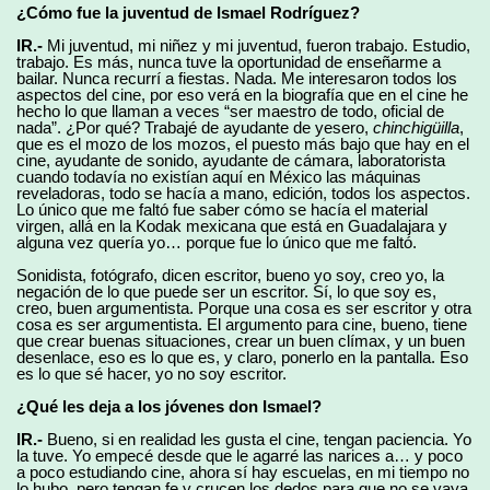
¿Cómo fue la juventud de Ismael Rodríguez?
IR.-
Mi juventud, mi niñez y mi juventud, fueron trabajo. Estudio,
trabajo. Es más, nunca tuve la oportunidad de enseñarme a
bailar. Nunca recurrí a fiestas. Nada. Me interesaron todos los
aspectos del cine, por eso verá en la biografía que en el cine he
hecho lo que llaman a veces “ser maestro de todo, oficial de
nada”. ¿Por qué? Trabajé de ayudante de yesero,
chinchigüilla
,
que es el mozo de los mozos, el puesto más bajo que hay en el
cine, ayudante de sonido, ayudante de cámara, laboratorista
cuando todavía no existían aquí en México las máquinas
reveladoras, todo se hacía a mano, edición, todos los aspectos.
Lo único que me faltó fue saber cómo se hacía el material
virgen, allá en la Kodak mexicana que está en Guadalajara y
alguna vez quería yo… porque fue lo único que me faltó.
Sonidista, fotógrafo, dicen escritor, bueno yo soy, creo yo, la
negación de lo que puede ser un escritor. Sí, lo que soy es,
creo, buen argumentista. Porque una cosa es ser escritor y otra
cosa es ser argumentista. El argumento para cine, bueno, tiene
que crear buenas situaciones, crear un buen clímax, y un buen
desenlace, eso es lo que es, y claro, ponerlo en la pantalla. Eso
es lo que sé hacer, yo no soy escritor.
¿Qué les deja a los jóvenes don Ismael?
IR.-
Bueno, si en realidad les gusta el cine, tengan paciencia. Yo
la tuve. Yo empecé desde que le agarré las narices a… y poco
a poco estudiando cine, ahora sí hay escuelas, en mi tiempo no
lo hubo, pero tengan fe y crucen los dedos para que no se vaya