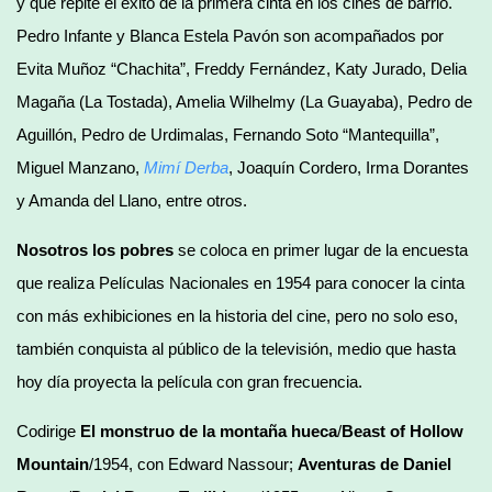
y que repite el éxito de la primera cinta en los cines de barrio.
Pedro Infante y Blanca Estela Pavón son acompañados por
Evita Muñoz “Chachita”, Freddy Fernández, Katy Jurado, Delia
Magaña (La Tostada), Amelia Wilhelmy (La Guayaba), Pedro de
Aguillón, Pedro de Urdimalas, Fernando Soto “Mantequilla”,
Miguel Manzano,
Mimí Derba
, Joaquín Cordero, Irma Dorantes
y Amanda del Llano, entre otros.
Nosotros los pobres
se coloca en primer lugar de la encuesta
que realiza Películas Nacionales en 1954 para conocer la cinta
con más exhibiciones en la historia del cine, pero no solo eso,
también conquista al público de la televisión, medio que hasta
hoy día proyecta la película con gran frecuencia.
Codirige
El monstruo de la montaña hueca
/
Beast of Hollow
Mountain
/1954, con Edward Nassour;
Aventuras de Daniel