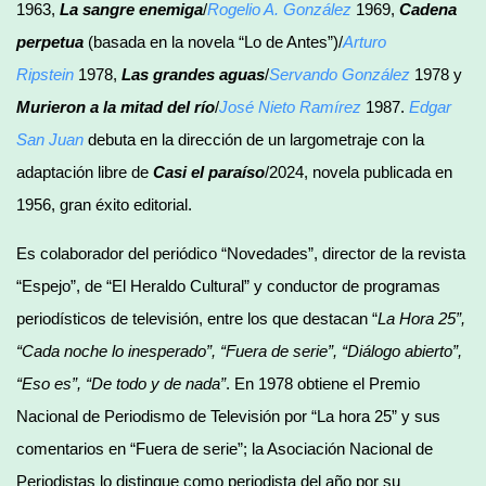
1963,
La sangre enemiga
/
Rogelio A. González
1969,
Cadena
perpetua
(basada en la novela “Lo de Antes”)/
Arturo
Ripstein
1978,
Las grandes aguas
/
Servando González
1978 y
Murieron a la mitad del río
/
José Nieto Ramírez
1987.
Edgar
San Juan
debuta en la dirección de un largometraje con la
adaptación libre de
Casi el paraíso
/2024, novela publicada en
1956, gran éxito editorial.
Es colaborador del periódico “Novedades”, director de la revista
“Espejo”, de “El Heraldo Cultural” y conductor de programas
periodísticos de televisión, entre los que destacan “
La Hora 25”,
“Cada noche lo inesperado”, “Fuera de serie”, “Diálogo abierto”,
“Eso es”, “De todo y de nada”
. En 1978 obtiene el Premio
Nacional de Periodismo de Televisión por “La hora 25” y sus
comentarios en “Fuera de serie”; la Asociación Nacional de
Periodistas lo distingue como periodista del año por su