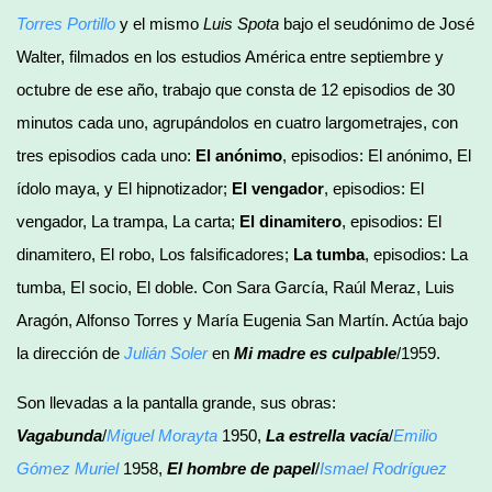
Torres Portillo
y el mismo
Luis Spota
bajo el seudónimo de José
Walter, filmados en los estudios América entre septiembre y
octubre de ese año, trabajo que consta de 12 episodios de 30
minutos cada uno, agrupándolos en cuatro largometrajes, con
tres episodios cada uno:
El anónimo
, episodios: El anónimo, El
ídolo maya, y El hipnotizador;
El vengador
, episodios: El
vengador, La trampa, La carta;
El dinamitero
, episodios: El
dinamitero, El robo, Los falsificadores;
La tumba
, episodios: La
tumba, El socio, El doble. Con Sara García, Raúl Meraz, Luis
Aragón, Alfonso Torres y María Eugenia San Martín. Actúa bajo
la dirección de
Julián Soler
en
Mi madre es culpable
/1959.
Son llevadas a la pantalla grande, sus obras:
Vagabunda
/
Miguel Morayta
1950,
La estrella vacía
/
Emilio
Gómez Muriel
1958,
El hombre de papel
/
Ismael Rodríguez