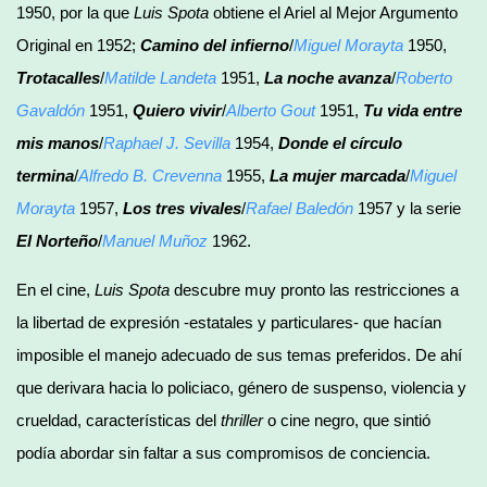
1950, por la que
Luis Spota
obtiene el Ariel al Mejor Argumento
Original en 1952;
Camino del infierno
/
Miguel Morayta
1950,
Trotacalles
/
Matilde Landeta
1951,
La noche avanza
/
Roberto
Gavaldón
1951,
Quiero vivir
/
Alberto Gout
1951,
Tu vida entre
mis manos
/
Raphael J. Sevilla
1954,
Donde el círculo
termina
/
Alfredo B. Crevenna
1955,
La mujer marcada
/
Miguel
Morayta
1957,
Los tres vivales
/
Rafael Baledón
1957 y la serie
El Norteño
/
Manuel Muñoz
1962.
En el cine,
Luis Spota
descubre muy pronto las restricciones a
la libertad de expresión -estatales y particulares- que hacían
imposible el manejo adecuado de sus temas preferidos. De ahí
que derivara hacia lo policiaco, género de suspenso, violencia y
crueldad, características del
thriller
o cine negro, que sintió
podía abordar sin faltar a sus compromisos de conciencia.