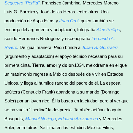
Sequeyro “Perlita”
, Francisco Jambrina, Mercedes Moreno,
Luis G. Barreiro y José de las Heras, entre otros. Una
producción de Aspa Films y
Juan Orol
, quien también se
encarga del argumento y adaptación, fotografía
Alex Phillips
,
sonido Hermanos Rodríguez y escenografía
Fernando A.
Rivero
. De igual manera,
Peón
brinda a
Julián S. González
(argumento y adaptación) el apoyo técnico necesario para su
primera cinta,
Tierra, amor y dolor
/1934, melodrama en el que
un matrimonio regresa a México después de vivir en Estados
Unidos, y llega al humilde rancho del padre de él. La esposa
adúltera (Consuelo Frank) abandona a su marido (Domingo
Soler) por un joven rico. Él la busca en la ciudad, pero al ver que
se ha vuelto “libertina” la desprecia. También actúan Joaquín
Busquets,
Manuel Noriega
,
Eduardo Arozamena
y Mercedes
Soler, entre otros. Se filma en los estudios México Films,