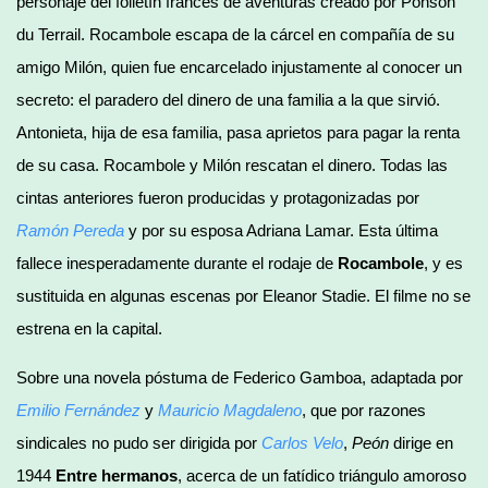
personaje del folletín francés de aventuras creado por Ponson
du Terrail. Rocambole escapa de la cárcel en compañía de su
amigo Milón, quien fue encarcelado injustamente al conocer un
secreto: el paradero del dinero de una familia a la que sirvió.
Antonieta, hija de esa familia, pasa aprietos para pagar la renta
de su casa. Rocambole y Milón rescatan el dinero. Todas las
cintas anteriores fueron producidas y protagonizadas por
Ramón Pereda
y por su esposa Adriana Lamar. Esta última
fallece inesperadamente durante el rodaje de
Rocambole
, y es
sustituida en algunas escenas por Eleanor Stadie. El filme no se
estrena en la capital.
Sobre una novela póstuma de Federico Gamboa, adaptada por
Emilio Fernández
y
Mauricio Magdaleno
, que por razones
sindicales no pudo ser dirigida por
Carlos Velo
,
Peón
dirige en
1944
Entre hermanos
, acerca de un fatídico triángulo amoroso