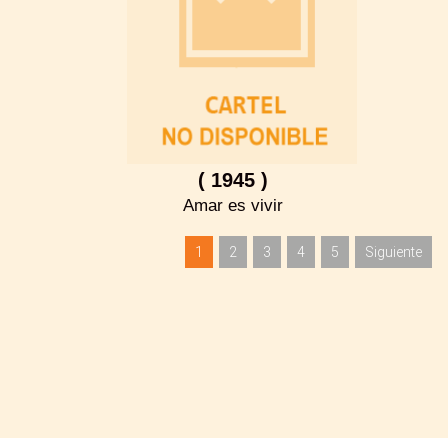
( 1945 )
Amar es vivir
1
2
3
4
5
Siguiente