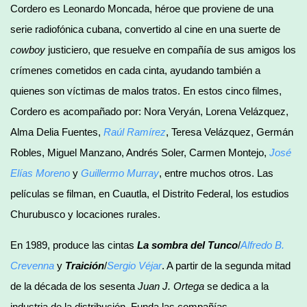
Cordero es Leonardo Moncada, héroe que proviene de una
serie radiofónica cubana, convertido al cine en una suerte de
cowboy
justiciero, que resuelve en compañía de sus amigos los
crímenes cometidos en cada cinta, ayudando también a
quienes son víctimas de malos tratos. En estos cinco filmes,
Cordero es acompañado por: Nora Veryán, Lorena Velázquez,
Alma Delia Fuentes,
Raúl Ramírez
, Teresa Velázquez, Germán
Robles, Miguel Manzano, Andrés Soler, Carmen Montejo,
José
Elías Moreno
y
Guillermo Murray
, entre muchos otros. Las
películas se filman, en Cuautla, el Distrito Federal, los estudios
Churubusco y locaciones rurales.
En 1989, produce las cintas
La sombra del Tunco
/
Alfredo B.
Crevenna
y
Traición
/
Sergio Véjar
. A partir de la segunda mitad
de la década de los sesenta
Juan J. Ortega
se dedica a la
industria de la distribución. Funda las compañías