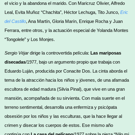
el vicio y la abandona el marido. Con Maricruz Olivier, Alfredo
Leal, Evita Muñoz “Chachita”, Héctor Lechuga, Tito Junco,
Eric
del Castillo
, Ana Martín, Gloria Marín, Enrique Rocha y Juan
Ferrara, entre otros, y la actuación especial de Yolanda Montes
“Tongolele” y Los Monjes.
Sergio Véjar
dirige la controvertida película:
Las mariposas
disecadas
/1977, bajo un argumento propio que trabaja con
Eduardo Luján, producida por Conacite Dos. La cinta aborda el
tema de la atracción hacia los niños y jóvenes, de una afamada
escultora de edad madura (Silvia Pinal), que vive en una gran
mansión, acompañada de su sirvienta. Con mala suerte en el
terreno sentimental, desarrolla una enfermiza y psicópata
obsesión por los niños y las esculturas, que la hace llegar al
crimen y disecar los cuerpos de estos. Ese mismo año
continúa con
La casa del pelícano
/1977 sobre la pieza “Nilo mi