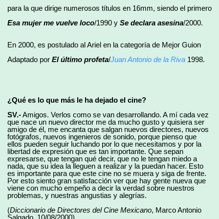
para la que dirige numerosos títulos en 16mm, siendo el primero
Esa mujer me vuelve loco
/1990 y
Se declara asesina
/2000.
En 2000, es postulado al Ariel en la categoría de Mejor Guion
Adaptado por
El último profeta
/
Juan Antonio de la Riva
1998.
¿Qué es lo que más le ha dejado el cine?
SV.-
Amigos. Verlos como se van desarrollando. A mí cada vez
que nace un nuevo director me da mucho gusto y quisiera ser
amigo de él, me encanta que salgan nuevos directores, nuevos
fotógrafos, nuevos ingenieros de sonido, porque pienso que
ellos pueden seguir luchando por lo que necesitamos y por la
libertad de expresión que es tan importante. Que sepan
expresarse, que tengan qué decir, que no le tengan miedo a
nada, que su idea la lleguen a realizar y la puedan hacer. Esto
es importante para que este cine no se muera y siga de frente.
Por esto siento gran satisfacción ver que hay gente nueva que
viene con mucho empeño a decir la verdad sobre nuestros
problemas, y nuestras angustias y alegrías.
(
Diccionario de Directores del Cine Mexicano
, Marco Antonio
Salgado, 10/08/2000)