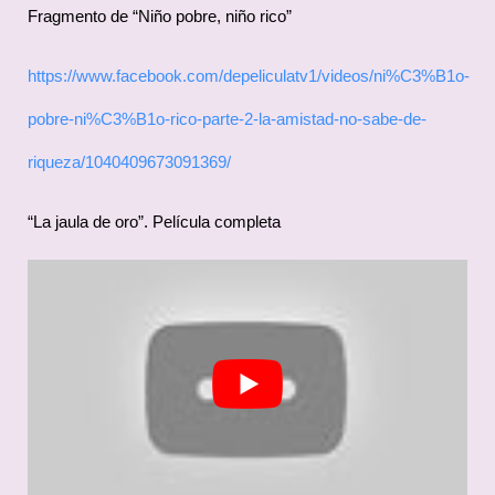
Fragmento de “Niño pobre, niño rico”
https://www.facebook.com/depeliculatv1/videos/ni%C3%B1o-
pobre-ni%C3%B1o-rico-parte-2-la-amistad-no-sabe-de-
riqueza/1040409673091369/
“La jaula de oro”. Película completa