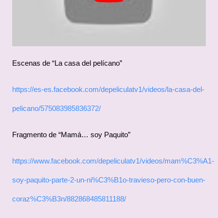
Escenas de “La casa del pelícano”
https://es-es.facebook.com/depeliculatv1/videos/la-casa-del-
pelicano/575083985836372/
Fragmento de “Mamá… soy Paquito”
https://www.facebook.com/depeliculatv1/videos/mam%C3%A1-
soy-paquito-parte-2-un-ni%C3%B1o-travieso-pero-con-buen-
coraz%C3%B3n/882868485811188/