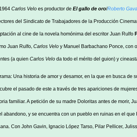
 1964
Carlos Velo
es productor de
El gallo de oro
/
Roberto Gav
ectores del Sindicato de Trabajadores de la Producción Cinemato
ptación al cine de la novela homónima del escritor Juan Rulfo
mo Juan Rulfo,
Carlos Velo
y Manuel Barbachano Ponce, con opi
ntes (a quien
Carlos Velo
da todo el mérito del guion) y cineast
trama: Una historia de amor y desamor, en la que en busca de
cubre el pasado de este a través de tres apariciones de mujere
toria familiar. A petición de su madre Doloritas antes de morir, J
el abandono, y se encuentra con un pueblo en ruinas en el que
ana. Con John Gavin, Ignacio López Tarso, Pilar Pellicer, Julis