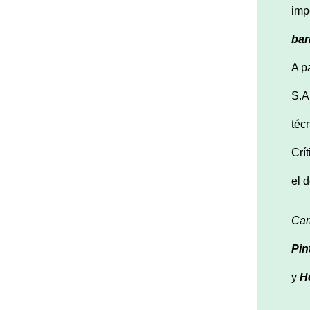
imp
bar
A p
S.A.
téc
Crí
el 
Car
Pin
y
H