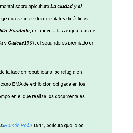
umental sobre apicultura
La ciudad y el
rige una serie de documentales didácticos:
illa
,
Saudade
, en apoyo a las asignaturas de
la
y
Galicia
/1937, el segundo es premiado en
e la facción republicana, se refugia en
xicano EMA de exhibición obligada en los
empo en el que realiza los documentales
os
/
Ramón Peón
1944, película que le es