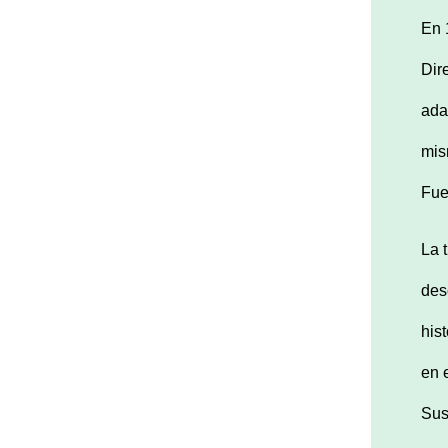
En
Dir
ada
mis
Fue
La 
des
his
en 
Sus