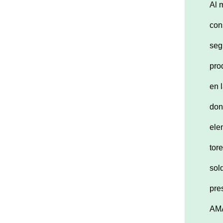
Al 
con
seg
pro
en 
don
ele
tor
sol
pre
AMA