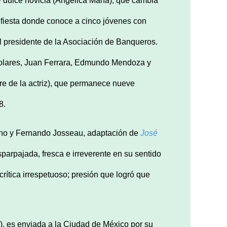
n y dulce novicia (Angélica María), que cambia
fiesta donde conoce a cinco jóvenes con
el presidente de la Asociación de Banqueros.
olares, Juan Ferrara, Edmundo Mendoza y
re de la actriz), que permanece nueve
8.
eno y Fernando Josseau, adaptación de
José
sparpajada, fresca e irreverente en su sentido
rítica irrespetuoso; presión que logró que
), es enviada a la Ciudad de México por su