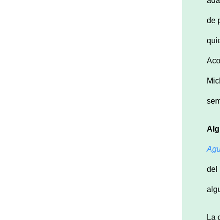
ada
de 
qui
Aco
Mic
sem
Alg
Agu
del
alg
La 