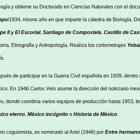
logía y obtiene su Doctorado en Ciencias Naturales con el doc
mpo
/1934, mismo año en que imparte la cátedra de Biología. Di
ipe II y El Escorial
,
Santiago de Compostela
,
Castillo de Cast
toria, Etnografía y Antropología. Realiza los cortometrajes
Yeba
ís.
pués de participar en la Guerra Civil española en 1939, dentro d
ico. En 1946
Carlos Velo
asume la dirección del noticiario me
es, donde coordina varios equipos de producción hasta 1953, ti
ico eterno
,
México incógnito
e
Historia de México
.
o coguionista, es nominado al Ariel (1946) por
Entre herman