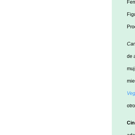
Fer
Fig
Pro
Car
de 
muj
mie
Ve
otro
Cin