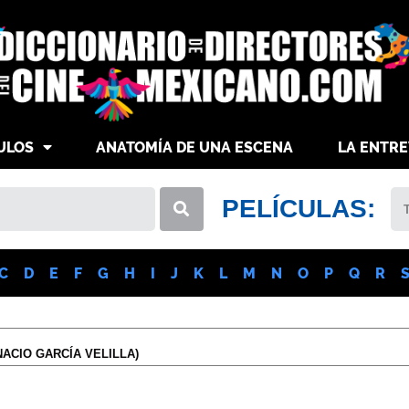
ULOS
ANATOMÍA DE UNA ESCENA
LA ENTRE
PELÍCULAS:
C
D
E
F
G
H
I
J
K
L
M
N
O
P
Q
R
ACIO GARCÍA VELILLA)