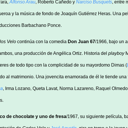
rara,
Alfonso Arau
, Roberto Cañedo y
Narciso Busquets
, entre 
ueroa y la música de fondo de Joaquín Gutiérrez Heras. Una pe
ducciones Barbachano Ponce.
los Velo
continúa con la comedia
Don Juan 67
/1966, bajo un 
ambos, una producción de Angélica Ortiz. Historia del
playboy
M
eres de todo tipo con la complicidad de su mayordomo Dimas (
do al matrimonio. Una jovencita enamorada de él le tiende un
ga
, Irma Lozano, Queta Lavat, Norma Lazareno, Raquel Olmedo, 
s.
co de chocolate y uno de fresa
/1967, su siguiente película,