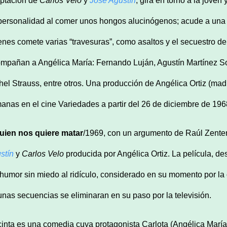
ptación de
Carlos Velo
y
José Agustín
, gira en torno a la jove
personalidad al comer unos hongos alucinógenos; acude a una 
enes comete varias “travesuras”, como asaltos y el secuestro d
mpañan a Angélica María: Fernando Luján, Agustín Martínez S
hel Strauss, entre otros. Una producción de Angélica Ortiz (mad
anas en el cine Variedades a partir del 26 de diciembre de 196
uien nos quiere matar
/1969, con un argumento de Raúl Zent
stín
y
Carlos Velo
producida por Angélica Ortiz. La película, de
 humor sin miedo al ridículo, considerado en su momento por la c
unas secuencias se eliminaran en su paso por la televisión.
cinta es una comedia cuya protagonista Carlota (Angélica María