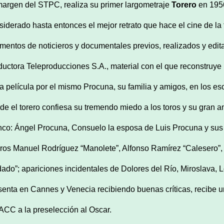
margen del STPC, realiza su primer largometraje
Torero
en 1956
siderado hasta entonces el mejor retrato que hace el cine de la f
mentos de noticieros y documentales previos, realizados y edi
ductora Teleproducciones S.A., material con el que reconstruye 
la película por el mismo Procuna, su familia y amigos, en los es
de el torero confiesa su tremendo miedo a los toros y su gran am
nco: Ángel Procuna, Consuelo la esposa de Luis Procuna y sus h
eros Manuel Rodríguez “Manolete”, Alfonso Ramírez “Calesero”, 
dado”; apariciones incidentales de Dolores del Río, Miroslava, 
senta en Cannes y Venecia recibiendo buenas críticas, recibe un
CC a la preselección al Oscar.