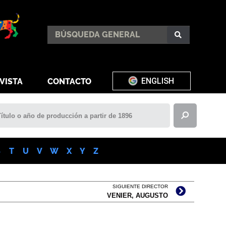
ENGLISH
VISTA
CONTACTO
S
T
U
V
W
X
Y
Z
SIGUIENTE DIRECTOR
VENIER, AUGUSTO