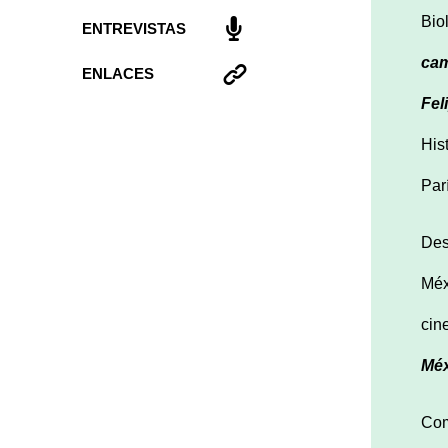
Bio
ENTREVISTAS
ca
ENLACES
Fel
His
Par
Des
Méx
cin
Méx
Com