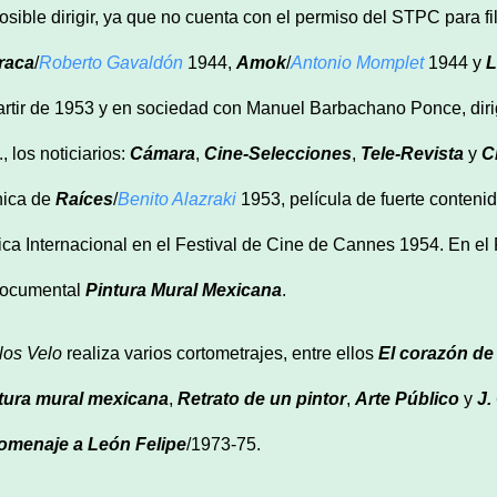
osible dirigir, ya que no cuenta con el permiso del STPC para 
raca
/
Roberto Gavaldón
1944,
Amok
/
Antonio Momplet
1944 y
L
artir de 1953 y en sociedad con Manuel Barbachano Ponce, diri
, los noticiarios:
Cámara
,
Cine-Selecciones
,
Tele-Revista
y
C
nica de
Raíces
/
Benito Alazraki
1953, película de fuerte conteni
tica Internacional en el Festival de Cine de Cannes 1954. En el
documental
Pintura Mural Mexicana
.
los Velo
realiza varios cortometrajes, entre ellos
El corazón de
tura mural mexicana
,
Retrato de un pintor
,
Arte Público
y
J.
omenaje a León Felipe
/1973-75.