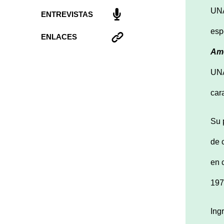
UNA
ENTREVISTAS
esp
ENLACES
Ame
UNA
cara
Su 
de 
en 
197
Ing