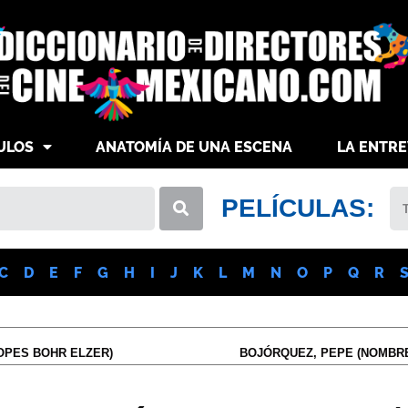
ULOS
ANATOMÍA DE UNA ESCENA
LA ENTRE
PELÍCULAS:
C
D
E
F
G
H
I
J
K
L
M
N
O
P
Q
R
OPES BOHR ELZER)
BOJÓRQUEZ, PEPE (NOMBR