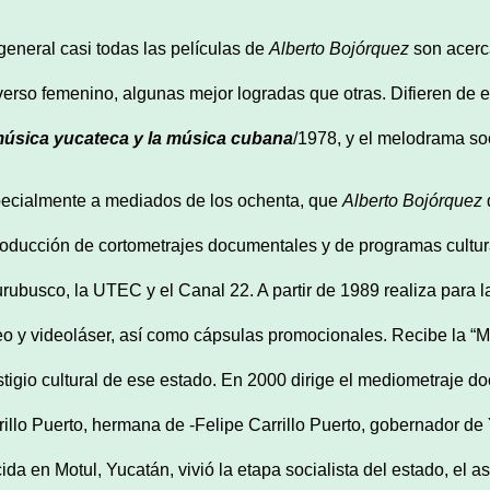
general casi todas las películas de
Alberto Bojórquez
son acerca
verso femenino, algunas mejor logradas que otras. Difieren de 
mú
sica yucateca y la m
ú
sica cubana
/1978, y el melodrama so
ecialmente a mediados de los ochenta, que
Alberto
Boj
órquez
d
roducción de cortometrajes documentales y de programas cultur
rubusco, la UTEC y el Canal 22. A partir de 1989 realiza para la
eo y videoláser, así como cápsulas promocionales. Recibe la “M
stigio cultural de ese estado. En 2000 dirige el mediometraje 
rillo Puerto, hermana de -Felipe Carrillo Puerto, gobernador de
ida en Motul, Yucatán, vivió la etapa socialista del estado, el