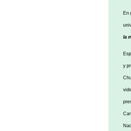
En 
uni
l
a 
Esp
y p
Chu
vid
pre
Car
Nac