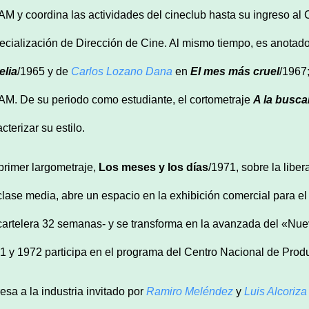
M y coordina las actividades del cineclub hasta su ingreso al
ecialización de Dirección de Cine. Al mismo tiempo, es anotado
lia
/1965 y de
Carlos Lozano Dana
en
El mes m
á
s cruel
/1967;
M. De su periodo como estudiante, el cortometraje
A la busca
cterizar su estilo.
primer largometraje,
Los meses y los d
ías
/1971, sobre la libe
clase media, abre un espacio en la exhibición comercial para e
cartelera 32 semanas- y se transforma en la avanzada del «Nu
1 y 1972 participa en el programa del Centro Nacional de Produ
resa a la industria invitado por
Ramiro Mel
é
ndez
y
Luis Alcoriza