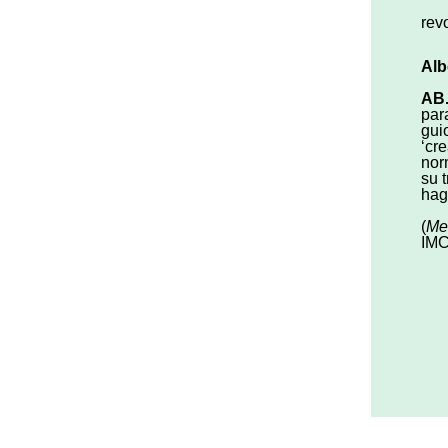
rev
Alb
AB.
par
gui
‘cr
nor
su 
hag
(
Me
IMC