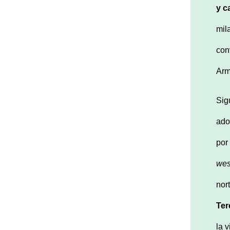
y c
mil
con
Arm
Sig
ado
por
wes
nor
Ter
la 