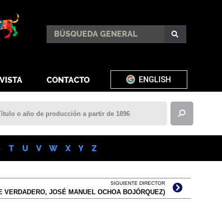
ENGLISH
VISTA
CONTACTO
S
T
U
V
W
X
Y
Z
SIGUIENTE DIRECTOR
E VERDADERO, JOSÉ MANUEL OCHOA BOJÓRQUEZ)