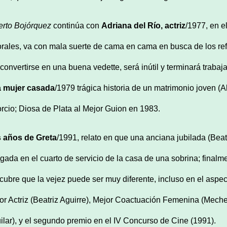
erto Bojórquez
continúa con
Adriana del R
í
o, actriz
/1977, en e
orales, va con mala suerte de cama en cama en busca de los ref
 convertirse en una buena vedette, será inútil y terminará trab
 mujer casada
/1979 trágica historia de un matrimonio joven (
orcio; Diosa de Plata al Mejor Guion en 1983.
 años de Greta
/1991, relato en que una anciana jubilada (Beatr
egada en el cuarto de servicio de la casa de una sobrina; fina
cubre que la vejez puede ser muy diferente, incluso en el aspect
or Actriz (Beatriz Aguirre), Mejor Coactuación Femenina (Mech
ilar), y el segundo premio en el IV Concurso de Cine (1991).