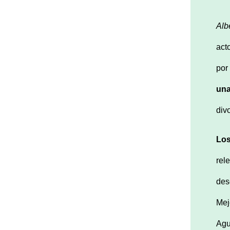
Alb
act
por
una
div
Los
rel
des
Mej
Agu