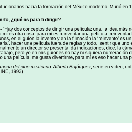
olucionarios hacia la formación del México moderno. Murió en 
erto,
¿qu
é
es para ti dirigir?
-
“Hay dos conceptos de dirigir una película; una, la idea más no
a mí es otra cosa, para mí es reinventar una película, reinventa
ones, en el guion la invento y en la filmación la ‘reinvento’ es 
earla’, hacer una película fuera de reglas y todo, ‘sentir que uno
malmente un director se presenta, da indicaciones, dice, la cáma
trabajo, pero yo en mis guiones no hay ni siquiera numeración
o una película, me gusta divertirme, para mí es eso hacer una pe
moria del cine mexicano: Alberto Bojórquez
, serie en video, 
INE, 1993)