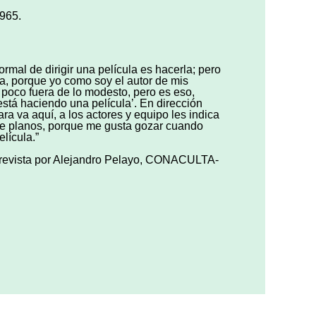
1965.
rmal de dirigir una película es hacerla; pero
rla, porque yo como soy el autor de mis
un poco fuera de lo modesto, pero es eso,
 está haciendo una película’. En dirección
ra va aquí, a los actores y equipo les indica
 de planos, porque me gusta gozar cuando
lícula.”
entrevista por Alejandro Pelayo, CONACULTA-