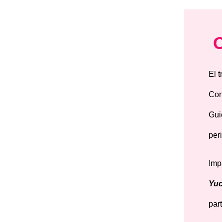
El 
Con
Gui
per
Imp
Yuc
par