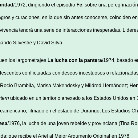
aridad
/1972, dirigiendo el episodio
Fe
, sobre una peregrinació
agros y curaciones, en la que sin antes conocerse, coinciden e
vivencia tendrá una serie de interacciones inesperadas. Lideréa
ando Silvestre y David Silva.
uen los largometrajes
La lucha con la pantera
/1974, basado en
lescentes conflictuadas con deseos incestuosos o relacionada
 Rocío Brambila, Marisa Makendosky y Mildred Hernández;
Her
tern
ubicado en un territorio anexado a los Estados Unidos en 18
teamericano, filmado en el estado de Durango, Los Estudios C
esa
/1976, la lucha de una joven rebelde y provinciana (Tina R
vida; que recibe el Ariel al Mejor Argumento Original en 1978.