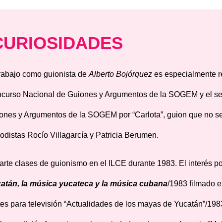
CURIOSIDADES
trabajo como guionista de
Alberto Boj
órquez
es especialmente re
curso Nacional de Guiones y Argumentos de la SOGEM y el se
ones y Argumentos de la SOGEM por “Carlota”, guion que no se l
iodistas Rocío Villagarcía y Patricia Berumen.
arte clases de guionismo en el ILCE durante 1983. El interés po
at
án
, l
a m
ú
sica yucateca y la m
ú
sica cubana
/1983 filmado 
tes para televisión “Actualidades de los mayas de Yucatán”/1983