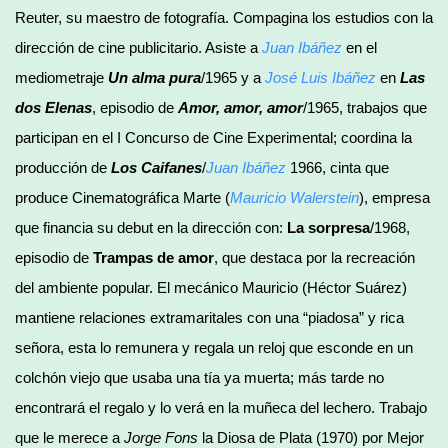
Reuter, su maestro de fotografía. Compagina los estudios con la
dirección de cine publicitario. Asiste a
Juan Ibáñez
en el
mediometraje
Un alma pura
/1965 y a
José Luis Ibáñez
en
Las
dos Elenas
, episodio de
Amor, amor, amor
/1965, trabajos que
participan en el I Concurso de Cine Experimental; coordina la
producción de
Los Caifanes
/
Juan Ibáñez
1966, cinta que
produce Cinematográfica Marte (
Mauricio Walerstein
), empresa
que financia su debut en la dirección con:
La sorpresa
/1968,
episodio de
Trampas de amor
, que destaca por la recreación
del ambiente popular. El mecánico Mauricio (Héctor Suárez)
mantiene relaciones extramaritales con una “piadosa” y rica
señora, esta lo remunera y regala un reloj que esconde en un
colchón viejo que usaba una tía ya muerta; más tarde no
encontrará el regalo y lo verá en la muñeca del lechero. Trabajo
que le merece a
Jorge Fons
la Diosa de Plata (1970) por Mejor