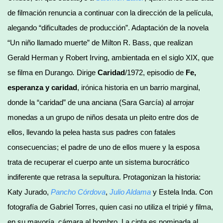
de filmación renuncia a continuar con la dirección de la película,
alegando “dificultades de producción”. Adaptación de la novela
“Un niño llamado muerte” de Milton R. Bass, que realizan
Gerald Herman y Robert Irving, ambientada en el siglo XIX, que
se filma en Durango
.
Dirige
Caridad
/1972, episodio de
Fe,
esperanza y caridad
, irónica historia en un barrio marginal,
donde la “caridad” de una anciana (Sara García) al arrojar
monedas a un grupo de niños desata un pleito entre dos de
ellos, llevando la pelea hasta sus padres con fatales
consecuencias; el padre de uno de ellos muere y la esposa
trata de recuperar el cuerpo ante un sistema burocrático
indiferente que retrasa la sepultura. Protagonizan la historia:
Katy Jurado,
Pancho Córdova
,
Julio Aldama
y Estela Inda. Con
fotografía de Gabriel Torres, quien casi no utiliza el tripié y filma,
en su mayoría, cámara al hombro. La cinta es nominada al