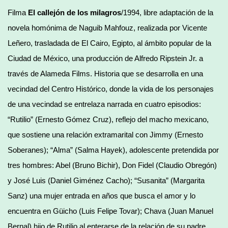
Filma
El callejón de los milagros
/1994, libre adaptación de la
novela homónima de Naguib Mahfouz, realizada por Vicente
Leñero, trasladada de El Cairo, Egipto, al ámbito popular de la
Ciudad de México, una producción de Alfredo Ripstein Jr. a
través de Alameda Films. Historia que se desarrolla en una
vecindad del Centro Histórico, donde la vida de los personajes
de una vecindad se entrelaza narrada en cuatro episodios:
“Rutilio” (Ernesto Gómez Cruz), reflejo del macho mexicano,
que sostiene una relación extramarital con Jimmy (Ernesto
Soberanes); “Alma” (Salma Hayek), adolescente pretendida por
tres hombres: Abel (Bruno Bichir), Don Fidel (Claudio Obregón)
y José Luis (Daniel Giménez Cacho); “Susanita” (Margarita
Sanz) una mujer entrada en años que busca el amor y lo
encuentra en Güicho (Luis Felipe Tovar); Chava (Juan Manuel
Bernal) hijo de Rutilio al enterarse de la relación de su padre,