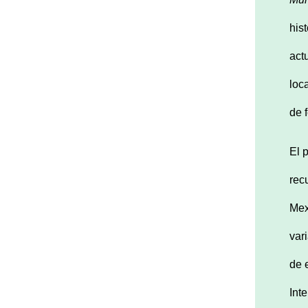
his
act
loc
de 
El 
rec
Mex
var
de e
Int