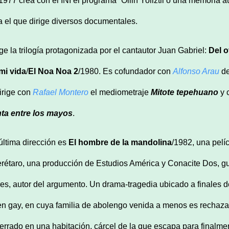
1977 crea con el INI el programa “Ollin Yoliztli o una memoria a
a el que dirige diversos documentales.
ige la trilogía protagonizada por el cantautor Juan Gabriel:
Del o
mi vida
/
El Noa Noa 2
/1980. Es cofundador con
Alfonso Arau
de
irige con
Rafael Montero
el mediometraje
Mitote tepehuano
y 
ta entre los mayos
.
última dirección es
El hombre de la mandolina
/1982, una pelí
rétaro, una producción de Estudios América y Conacite Dos, g
res, autor del argumento. Un drama-tragedia ubicado a finales d
en gay, en cuya familia de abolengo venida a menos es rechazad
errado en una habitación, cárcel de la que escapa para finalme