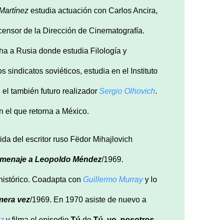
Martínez
estudia actuación con Carlos Ancira,
censor de la Dirección de Cinematografía.
a a Rusia donde estudia Filología y
sindicatos soviéticos, estudia en el Instituto
 el también futuro realizador
Sergio Olhovich
.
n el que retorna a México.
ida del escritor ruso Fëdor Mihajlovich
menaje a Leopoldo Méndez
/1969.
 histórico. Coadapta con
Guillermo Murray
y lo
mera vez
/1969. En 1970 asiste de nuevo a
cz
y filma el episodio
Tú
de
Tú, yo, nosotros
,