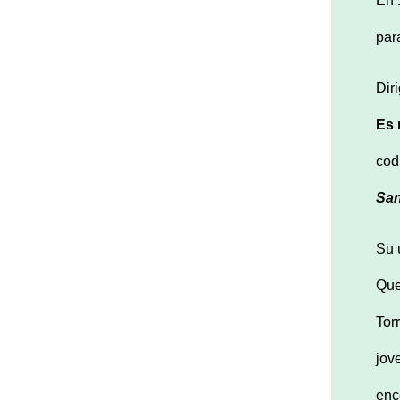
En 
par
Dir
Es 
cod
San
Su 
Que
Tor
jov
enc