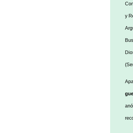
Con
y R
Arg
Bus
Dio
(Se
Apa
gue
anó
rec