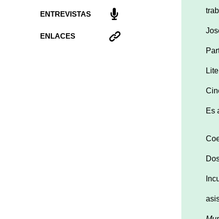
tra
ENTREVISTAS
Jos
ENLACES
Par
Lit
Cin
Es 
Coe
Dos
Inc
asi
Mur