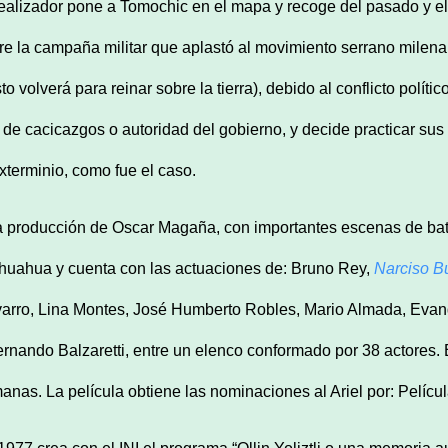
realizador pone a Tomochic en el mapa y recoge del pasado y el 
re la campaña militar que aplastó al movimiento serrano milena
sto volverá para reinar sobre la tierra), debido al conflicto polí
o de cacicazgos o autoridad del gobierno, y decide practicar sus 
exterminio, como fue el caso.
 producción de Oscar Magaña, con importantes escenas de batall
huahua y cuenta con las actuaciones de: Bruno Rey,
Narciso B
arro, Lina Montes, José Humberto Robles, Mario Almada, Evang
ernando Balzaretti, entre un elenco conformado por 38 actores. E
anas. La película obtiene las nominaciones al Ariel por: Películ