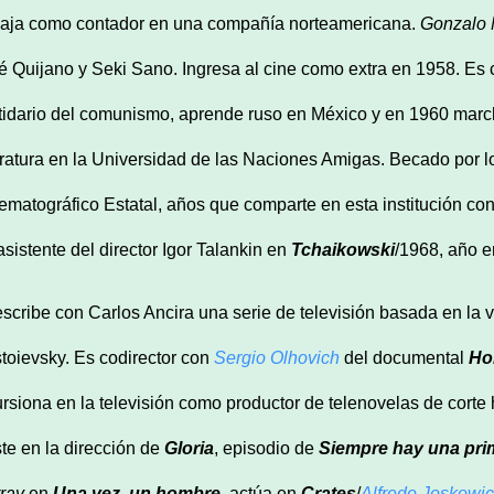
baja como contador en una compañía norteamericana.
Gonzalo 
é Quijano y Seki Sano. Ingresa al cine como extra en 1958. Es 
tidario del comunismo, aprende ruso en México y en 1960 march
eratura en la Universidad de las Naciones Amigas. Becado por los 
ematográfico Estatal, años que comparte en esta institución con
asistente del director Igor Talankin en
Tchaikowski
/1968, año e
scribe con Carlos Ancira una serie de televisión basada en la v
toievsky. Es codirector con
Sergio Olhovich
del documental
Ho
ursiona en la televisión como productor de telenovelas de corte
ste en la dirección de
Gloria
, episodio de
Siempre hay una pri
ray
en
Una vez, un hombre
, actúa en
Crates
/
Alfredo Joskowi