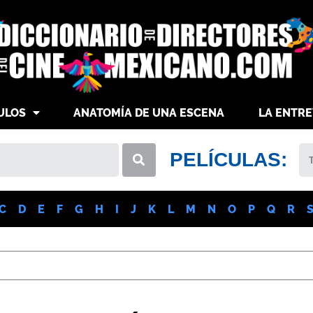
ULOS
ANATOMÍA DE UNA ESCENA
LA ENTRE
PELÍCULAS:
C
D
E
F
G
H
I
J
K
L
M
N
O
P
Q
R