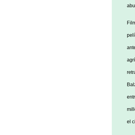
abu
Fil
pel
ant
agr
ret
Bal
ent
mil
el 