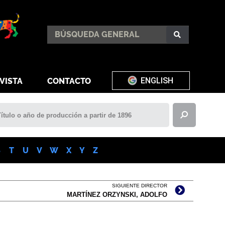
ENGLISH
VISTA
CONTACTO
S
T
U
V
W
X
Y
Z
SIGUIENTE DIRECTOR
MARTÍNEZ ORZYNSKI, ADOLFO