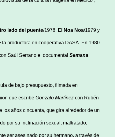
udiovisual de la cultura indígena en México”,
tro lado del puente
/1978,
El Noa Noa
/1979 y
 la productora en cooperativa DASA. En 1980
con Saúl Serrano el documental
Semana
cula de bajo presupuesto, filmada en
uion que escribe
Gonzalo Martínez
con Rubén
e los años cincuenta, que gira alrededor de un
o por su inclinación sexual, maltratado,
nte ser asesinado por su hermano, a través de