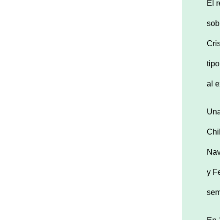
El 
sob
Cri
tip
al 
Una
Chi
Nav
y F
sem