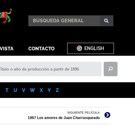
ENGLISH
VISTA
CONTACTO
S
T
U
V
W
X
Y
Z
SIGUIENTE PELÍCULA
1967 Los amores de Juan Charrasqueado