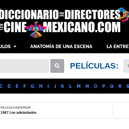
ULOS
ANATOMÍA DE UNA ESCENA
LA ENTRE
PELÍCULAS:
C
D
E
F
G
H
I
J
K
L
M
N
O
P
Q
R
PELICULA ANTERIOR
1967 Los adelantados