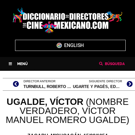
ENGLISH
MENÚ
BÚSQUEDA
DIRECTOR ANTERIOR
SIGUIENTE DIRECTOR
TURNBULL, ROBERTO A. (CITADO EN ALGUNAS FUENTES COMO: ROBERTO ALTAMIRANO TURNBULL, DATO HASTA HOY INCIERTO)
UGARTE Y PAGÉS, EDUARDO
UGALDE, VÍCTOR
(NOMBRE
VERDADERO, VÍCTOR
MANUEL ROMERO UGALDE)