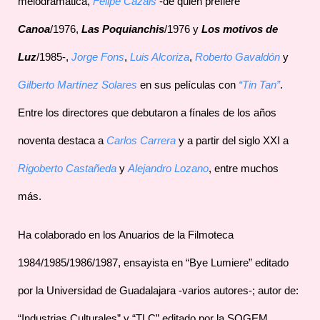
melodramática,
Felipe Cazals
-de quien prefiere
Canoa
/1976,
Las Poquianchis
/1976 y
Los motivos de
Luz
/1985-,
Jorge Fons
,
Luis Alcoriza
,
Roberto Gavaldón
y
Gilberto Martínez Solares
en sus películas con
“Tin Tan”
.
Entre los directores que debutaron a fínales de los años
noventa destaca a
Carlos Carrera
y a partir del siglo XXI a
Rigoberto Castañeda
y
Alejandro Lozano
, entre muchos
más.
Ha colaborado en los Anuarios de la Filmoteca
1984/1985/1986/1987, ensayista en “Bye Lumiere” editado
por la Universidad de Guadalajara -varios autores-; autor de:
“Industrias Culturales” y “TLC” editado por la SOGEM,