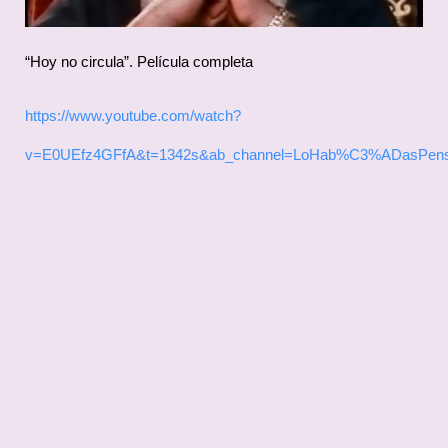
“Hoy no circula”. Película completa
https://www.youtube.com/watch?
v=E0UEfz4GFfA&t=1342s&ab_channel=LoHab%C3%ADasPen