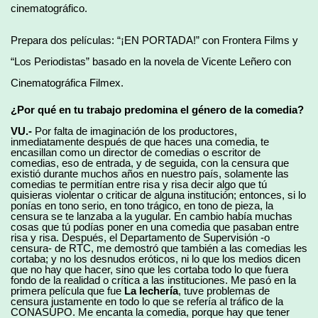
cinematográfico.
Prepara dos películas: “¡EN PORTADA!” con Frontera Films y
“Los Periodistas” basado en la novela de Vicente Leñero con
Cinematográfica Filmex.
¿Por qué en tu trabajo predomina el género de la comedia?
VU.-
Por falta de imaginación de los productores,
inmediatamente después de que haces una comedia, te
encasillan como un director de comedias o escritor de
comedias, eso de entrada, y de seguida, con la censura que
existió durante muchos años en nuestro país, solamente las
comedias te permitían entre risa y risa decir algo que tú
quisieras violentar o criticar de alguna institución; entonces, si lo
ponías en tono serio, en tono trágico, en tono de pieza, la
censura se te lanzaba a la yugular. En cambio había muchas
cosas que tú podías poner en una comedia que pasaban entre
risa y risa. Después, el Departamento de Supervisión -o
censura- de RTC, me demostró que también a las comedias les
cortaba; y no los desnudos eróticos, ni lo que los medios dicen
que no hay que hacer, sino que les cortaba todo lo que fuera
fondo de la realidad o crítica a las instituciones. Me pasó en la
primera película que fue
La lechería
, tuve problemas de
censura justamente en todo lo que se refería al tráfico de la
CONASUPO. Me encanta la comedia, porque hay que tener