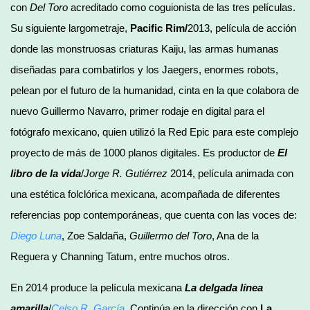
con
Del Toro
acreditado como coguionista de las tres películas.
Su siguiente largometraje,
Pacific Rim/
2013, película de acción
donde las monstruosas criaturas Kaiju, las armas humanas
diseñadas para combatirlos y los Jaegers, enormes robots,
pelean por el futuro de la humanidad, cinta en la que colabora de
nuevo Guillermo Navarro, primer rodaje en digital para el
fotógrafo mexicano, quien utilizó la Red Epic para este complejo
proyecto de más de 1000 planos digitales. Es productor de
El
libro de la vida
/
Jorge R. Gutiérrez
2014, película animada con
una estética folclórica mexicana, acompañada de diferentes
referencias pop contemporáneas, que cuenta con las voces de:
Diego Luna
, Zoe Saldaña,
Guillermo del Toro
, Ana de la
Reguera y Channing Tatum, entre muchos otros.
En 2014 produce la película mexicana
La delgada línea
amarilla
/
Celso R. García
. Continúa en la dirección con
La