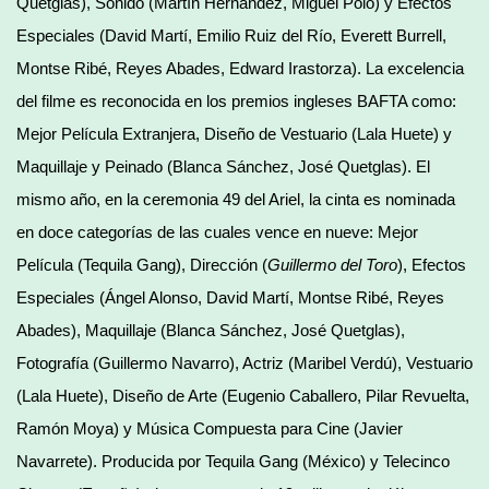
Quetglás), Sonido (Martín Hernández, Miguel Polo) y Efectos
Especiales (David Martí, Emilio Ruiz del Río, Everett Burrell,
Montse Ribé, Reyes Abades, Edward Irastorza). La excelencia
del filme es reconocida en los premios ingleses BAFTA como:
Mejor Película Extranjera, Diseño de Vestuario (Lala Huete) y
Maquillaje y Peinado (Blanca Sánchez, José Quetglas). El
mismo año, en la ceremonia 49 del Ariel, la cinta es nominada
en doce categorías de las cuales vence en nueve: Mejor
Película (Tequila Gang), Dirección (
Guillermo del Toro
), Efectos
Especiales (Ángel Alonso, David Martí, Montse Ribé, Reyes
Abades), Maquillaje (Blanca Sánchez, José Quetglas),
Fotografía (Guillermo Navarro), Actriz (Maribel Verdú), Vestuario
(Lala Huete), Diseño de Arte (Eugenio Caballero, Pilar Revuelta,
Ramón Moya) y Música Compuesta para Cine (Javier
Navarrete). Producida por Tequila Gang (México) y Telecinco