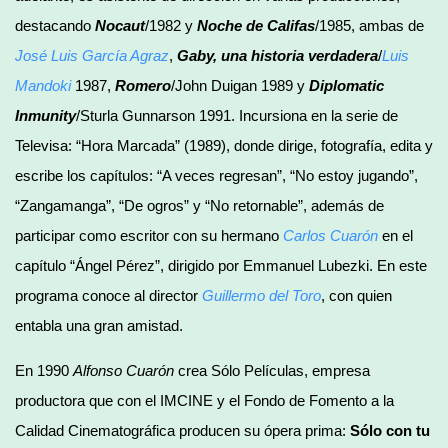
destacando
Nocaut
/1982 y
Noche de Califas
/1985, ambas de
José Luis García Agraz
,
Gaby, una historia verdadera
/
Luis
Mandoki
1987,
Romero
/John Duigan 1989 y
Diplomatic
Inmunity
/Sturla Gunnarson 1991. Incursiona en la serie de
Televisa: “Hora Marcada” (1989), donde dirige, fotografía, edita y
escribe los capítulos: “A veces regresan”, “No estoy jugando”,
“Zangamanga”, “De ogros” y “No retornable”, además de
participar como escritor con su hermano
Carlos Cuarón
en el
capítulo “Ángel Pérez”, dirigido por Emmanuel Lubezki. En este
programa conoce al director
Guillermo del Toro
, con quien
entabla una gran amistad.
En 1990
Alfonso Cuarón
crea Sólo Películas, empresa
productora que con el IMCINE y el Fondo de Fomento a la
Calidad Cinematográfica producen su ópera prima:
Sólo con tu