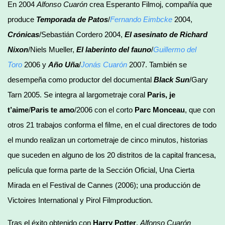
En 2004
Alfonso Cuarón
crea Esperanto Filmoj, compañía que
produce
Temporada de Patos
/
Fernando Eimbcke
2004,
Crónicas
/Sebastián Cordero 2004,
El asesinato de Richard
Nixon
/Niels Mueller,
El laberinto del fauno
/
Guillermo del
Toro
2006 y
Año Uña
/
Jonás Cuarón
2007. También se
desempeña como productor del documental
Black Sun
/Gary
Tarn 2005. Se integra al largometraje coral
Paris, je
t’aime
/
Paris te amo
/2006 con el corto
Parc Monceau
, que con
otros 21 trabajos conforma el filme, en el cual directores de todo
el mundo realizan un cortometraje de cinco minutos, historias
que suceden en alguno de los 20 distritos de la capital francesa,
película que forma parte de la Sección Oficial, Una Cierta
Mirada en el Festival de Cannes (2006); una producción de
Victoires International y Pirol Filmproduction.
Tras el éxito obtenido con
Harry Potter
,
Alfonso Cuarón