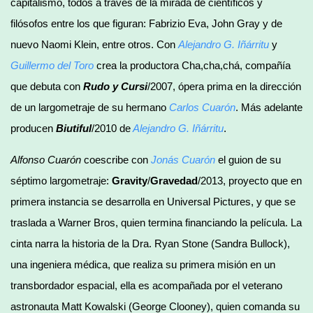
capitalismo, todos a través de la mirada de científicos y
filósofos entre los que figuran: Fabrizio Eva, John Gray y de
nuevo Naomi Klein, entre otros. Con
Alejandro G. Iñárritu
y
Guillermo del Toro
crea la productora Cha,cha,chá, compañía
que debuta con
Rudo y Cursi
/2007, ópera prima en la dirección
de un largometraje de su hermano
Carlos Cuarón
. Más adelante
producen
Biutiful
/2010 de
Alejandro G. Iñárritu
.
Alfonso Cuarón
coescribe con
Jonás Cuarón
el guion de su
séptimo largometraje:
Gravity
/
Gravedad
/2013, proyecto que en
primera instancia se desarrolla en Universal Pictures, y que se
traslada a Warner Bros, quien termina financiando la película. La
cinta narra la historia de la Dra. Ryan Stone (Sandra Bullock),
una ingeniera médica, que realiza su primera misión en un
transbordador espacial, ella es acompañada por el veterano
astronauta Matt Kowalski (George Clooney), quien comanda su