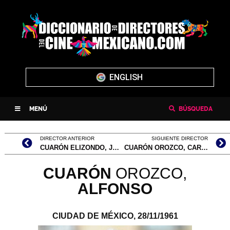
ENGLISH
MENÚ
BÚSQUEDA
DIRECTOR ANTERIOR
SIGUIENTE DIRECTOR
CUARÓN ELIZONDO, JONÁS ESTEBAN
CUARÓN OROZCO, CARLOS
CUARÓN
OROZCO,
ALFONSO
CIUDAD DE MÉXICO,
28/11/1961