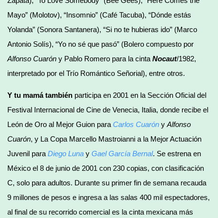
Zapata), “To Love Somebody” (Bee Gees), “Here Comes the
Mayo” (Molotov), “Insomnio” (Café Tacuba), “Dónde estás
Yolanda” (Sonora Santanera), “Si no te hubieras ido” (Marco
Antonio Solís), “Yo no sé que pasó” (Bolero compuesto por
Alfonso Cuarón
y Pablo Romero para la cinta
Nocaut
/1982,
interpretado por el Trío Romántico Señorial), entre otros.
Y tu mamá también
participa en 2001 en la Sección Oficial del
Festival Internacional de Cine de Venecia, Italia, donde recibe el
León de Oro al Mejor Guion para
Carlos Cuarón
y
Alfonso
Cuarón
, y La Copa Marcello Mastroianni a la Mejor Actuación
Juvenil para
Diego Luna
y
Gael García Bernal
. Se estrena en
México el 8 de junio de 2001 con 230 copias, con clasificación
C, solo para adultos. Durante su primer fin de semana recauda
9 millones de pesos e ingresa a las salas 400 mil espectadores,
al final de su recorrido comercial es la cinta mexicana más