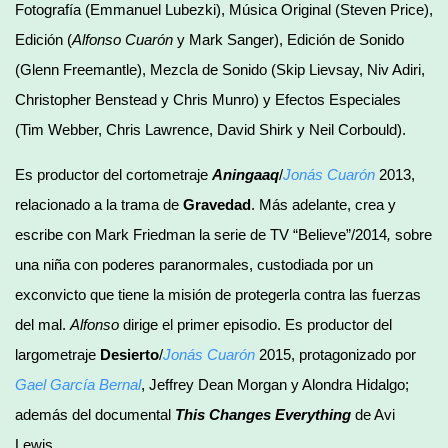
Fotografía (Emmanuel Lubezki), Música Original (Steven Price),
Edición (
Alfonso Cuarón
y Mark Sanger), Edición de Sonido
(Glenn Freemantle), Mezcla de Sonido (Skip Lievsay, Niv Adiri,
Christopher Benstead y Chris Munro) y Efectos Especiales
(Tim Webber, Chris Lawrence, David Shirk y Neil Corbould).
Es productor del cortometraje
Aningaaq
/
Jonás Cuarón
2013,
relacionado a la trama de
Gravedad
. Más adelante, crea y
escribe con Mark Friedman la serie de TV “Believe”/2014
,
sobre
una niña con poderes paranormales, custodiada por un
exconvicto que tiene la misión de protegerla contra las fuerzas
del mal.
Alfonso
dirige el primer episodio. Es productor del
largometraje
Desierto
/
Jonás Cuarón
2015, protagonizado por
Gael García Bernal
, Jeffrey Dean Morgan y Alondra Hidalgo;
además del documental
This Changes Everything
de Avi
Lewis.