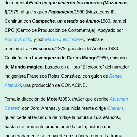
documental
El día en que vinieron los muertos (Mazatecos
I)
/1979, al que siguen
Papaloapan
/1980 (Mazatecos II).
Continúa con
Campeche, un estado de ánimo
/1980, para el
CPC (Centro de Producción de Cortometraje). Apoyado por
Bosco Arochi
, y por
Marco Julio Linares
, realiza el
mediometraje
El secreto
/1979, ganador del Ariel en 1980.
Continúa con
La venganza de Carlos Mango
/1980, episodio
de
Mundo mágico
, basado en el libro “El diosero” del narrador
indigenista Francisco Rojas González, con guion de
Benito
Alazraki
, una producción de CONACINE.
Toma la dirección de
Motel/
1983,
thriller
que escribe
Abraham
Cherem
con Jordi Arenas, y que inicialmente dirige
Cherem
,
quien cede al tercer día de rodaje la batuta a
Luis
Mandoki
,
hasta ese momento productor de la cinta, historia que
inesperadamente se convierte en su ópera prima. La trama: