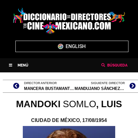
ENGLISH
MENÚ
BÚSQUEDA
DIRECTOR ANTERIOR
SIGUIENTE DIRECTOR
MANCERA BUSTAMANTE, ANA
MANDUJANO SÁNCHEZ, MARIO ANTONIO
MANDOKI
SOMLO
, LUIS
CIUDAD DE MÉXICO,
17/08/1954