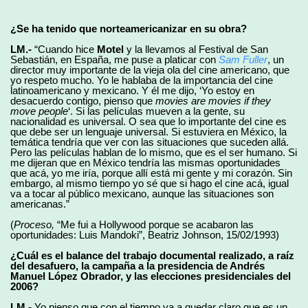
¿Se ha tenido que norteamericanizar en su obra?
LM.-
“Cuando hice
Motel
y la llevamos al Festival de San
Sebastián, en España, me puse a platicar con
Sam Fuller
, un
director muy importante de la vieja ola del cine americano, que
yo respeto mucho. Yo le hablaba de la importancia del cine
latinoamericano y mexicano. Y él me dijo, ‘Yo estoy en
desacuerdo contigo, pienso que
movies are movies if they
move people
‘. Si las películas mueven a la gente, su
nacionalidad es universal. O sea que lo importante del cine es
que debe ser un lenguaje universal. Si estuviera en México, la
temática tendría que ver con las situaciones que suceden allá.
Pero las películas hablan de lo mismo, que es el ser humano. Si
me dijeran que en México tendría las mismas oportunidades
que acá, yo me iría, porque allí está mi gente y mi corazón. Sin
embargo, al mismo tiempo yo sé que si hago el cine acá, igual
va a tocar al público mexicano, aunque las situaciones son
americanas.”
(
Proceso,
“Me fui a Hollywood porque se acabaron las
oportunidades: Luis Mandoki”, Beatriz Johnson, 15/02/1993)
¿Cuál es el balance del trabajo documental realizado, a raíz
del desafuero, la campaña a la presidencia de Andrés
Manuel López Obrador, y las elecciones presidenciales del
2006?
LM.-
Yo pienso que con el tiempo va a quedar claro que es un