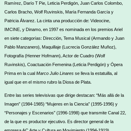
Ramírez, Darío T Pie, Leticia Perdigón, Juan Carlos Colombo,
Carlos Bracho, Wolf Ruvinskis, María Fernanda García y
Patricia Álvarez. La cinta una producción de: Videocine,
IMCINE, y Dinamo, en 1997 es nominada en los premios Ariel
en siete categorías: Dirección, Tema Musical (Armando y Juan
Pablo Manzanero), Maquillaje (Lucrecia González Muñoz),
Fotografía (Henner Hofmann), Actor de Cuadro (Wolf
Ruvinskis), Coactuación Femenina (Leticia Perdigón) y Ópera
Prima en la cual
Marco Julio Linares
se lleva la estatuilla, al
igual que en el mismo rubro la Diosa de Plata.
Entre las series televisivas que dirige destacan: “Más allá de la
Imagen” (1984-1985) “Mujeres en la Ciencia” (1995-1996) y
“Personajes y Escenarios” (1996-1998) que transmite Canal 22,
de la que es productor ejecutivo. Es director general de la
empresa AC Arte y Cultura en Movimiento (1994-1919).