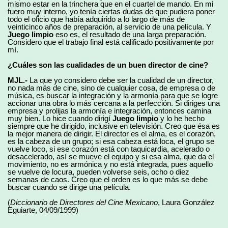
mismo estar en la trinchera que en el cuartel de mando. En mi
fuero muy interno, yo tenía ciertas dudas de que pudiera poner
todo el oficio que había adquirido a lo largo de más de
veinticinco años de preparación, al servicio de una película. Y
Juego limpio
eso es, el resultado de una larga preparación.
Considero que el trabajo final está calificado positivamente por
mí.
¿Cuáles son las cualidades de un buen director de cine?
MJL.-
La que yo considero debe ser la cualidad de un director,
no nada más de cine, sino de cualquier cosa, de empresa o de
música, es buscar la integración y la armonía para que se logre
accionar una obra lo más cercana a la perfección. Si diriges una
empresa y prolijas la armonía e integración, entonces camina
muy bien. Lo hice cuando dirigí
Juego limpio
y lo he hecho
siempre que he dirigido, inclusive en televisión. Creo que ésa es
la mejor manera de dirigir. El director es el alma, es el corazón,
es la cabeza de un grupo; si esa cabeza está loca, el grupo se
vuelve loco, si ese corazón está con taquicardia, acelerado o
desacelerado, así se mueve el equipo y si esa alma, que da el
movimiento, no es armónica y no está integrada, pues aquello
se vuelve de locura, pueden volverse seis, ocho o diez
semanas de caos. Creo que el orden es lo que más se debe
buscar cuando se dirige una película.
(
Diccionario de Directores del Cine Mexicano
, Laura González
Eguiarte, 04/09/1999)