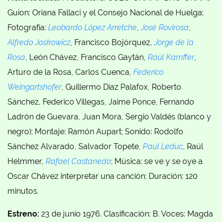
Guion: Oriana Fallaci y el Consejo Nacional de Huelga;
Fotografía:
Leobardo López Arretche
,
José Rovirosa
,
Alfredo Joskowicz
, Francisco Bojórquez,
Jorge de la
Rosa
, León Chávez, Francisco Gaytán,
Raúl Kamffer
,
Arturo de la Rosa, Carlos Cuenca,
Federico
Weingartshofer
, Guillermo Díaz Palafox, Roberto
Sánchez, Federico Villegas, Jaime Ponce, Fernando
Ladrón de Guevara, Juan Mora, Sergio Valdés (blanco y
negro); Montaje: Ramón Aupart; Sonido: Rodolfo
Sánchez Alvarado, Salvador Topete,
Paul Leduc
, Raúl
Helmmer,
Rafael Castanedo
; Música: se ve y se oye a
Oscar Chávez interpretar una canción; Duración: 120
minutos.
Estreno:
23 de junio 1976. Clasificación: B. Voces: Magda