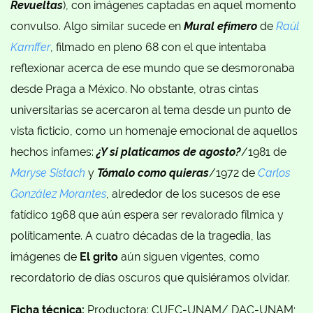
Revueltas
), con imágenes captadas en aquel momento
convulso. Algo similar sucede en
Mural efímero
de
Raúl
Kamffer
, filmado en pleno 68 con el que intentaba
reflexionar acerca de ese mundo que se desmoronaba
desde Praga a México. No obstante, otras cintas
universitarias se acercaron al tema desde un punto de
vista ficticio, como un homenaje emocional de aquellos
hechos infames:
¿Y si platicamos de agosto?
/1981 de
Maryse Sistach
y
Tómalo como quieras
/1972 de
Carlos
González Morantes
, alrededor de los sucesos de ese
fatídico 1968 que aún espera ser revalorado fílmica y
políticamente. A cuatro décadas de la tragedia, las
imágenes de
El grito
aún siguen vigentes, como
recordatorio de días oscuros que quisiéramos olvidar.
Ficha técnica:
Productora: CUEC-UNAM/ DAC-UNAM;