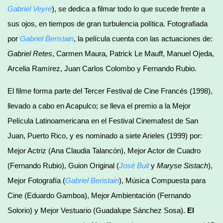
Gabriel Veyre
), se dedica a filmar todo lo que sucede frente a
sus ojos, en tiempos de gran turbulencia política. Fotografiada
por
Gabriel Beristain
, la película cuenta con las actuaciones de:
Gabriel Retes
, Carmen Maura, Patrick Le Mauff, Manuel Ojeda,
Arcelia Ramírez, Juan Carlos Colombo y Fernando Rubio.
El filme forma parte del Tercer Festival de Cine Francés (1998),
llevado a cabo en Acapulco; se lleva el premio a la Mejor
Película Latinoamericana en el Festival Cinemafest de San
Juan, Puerto Rico, y es nominado a siete Arieles (1999) por:
Mejor Actriz (Ana Claudia Talancón), Mejor Actor de Cuadro
(Fernando Rubio), Guion Original (
José Buil
y
Maryse Sistach
),
Mejor Fotografía (
Gabriel Beristain
), Música Compuesta para
Cine (Eduardo Gamboa), Mejor Ambientación (Fernando
Solorio) y Mejor Vestuario (Guadalupe Sánchez Sosa).
El