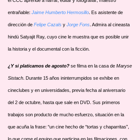
el CCC aprende a narrar, editar y fotografiar; maestro
entrañable:
Jaime Humberto Hermosillo
. Es asistente de
dirección de
Felipe Cazals
y
Jorge Fons
. Admira al cineasta
hindú Satyajit Ray, cuyo cine le muestra que es posible unir
la historia y el documental con la ficción.
¿Y si platicamos de agosto?
se filma en la casa de
Maryse
Sistach
. Durante 15 años ininterrumpidos se exhibe en
cineclubes y en universidades, previa fecha al aniversario
del 2 de octubre, hasta que sale en DVD. Sus primeros
trabajos son producto de mucho esfuerzo, situación en la
que acuña la frase: “un cine hecho de “tortas y chaparritas”,
lo que come el equipo que participa en las filmaciones, con