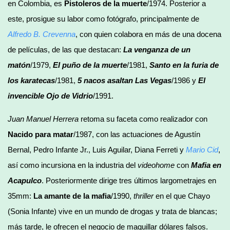
en Colombia, es
Pistoleros de la muerte
/1974. Posterior a
este, prosigue su labor como fotógrafo, principalmente de
Alfredo B. Crevenna
, con quien colabora en más de una docena
de películas, de las que destacan:
La venganza de un
matón
/1979,
El puño de la muerte
/1981,
Santo en la furia de
los karatecas
/1981,
5 nacos asaltan Las Vegas
/1986 y
El
invencible Ojo de Vidrio
/1991.
Juan Manuel Herrera
retoma su faceta como realizador con
Nacido para matar
/1987, con las actuaciones de Agustín
Bernal, Pedro Infante Jr., Luis Aguilar, Diana Ferreti y
Mario Cid
,
así como incursiona en la industria del
videohome
con
Mafia en
Acapulco
. Posteriormente dirige tres últimos largometrajes en
35mm:
La amante de la mafia
/1990,
thriller
en el que Chayo
(Sonia Infante) vive en un mundo de drogas y trata de blancas;
más tarde, le ofrecen el negocio de maquillar dólares falsos.