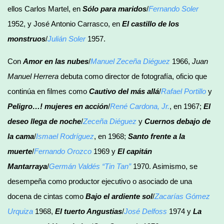
ellos Carlos Martel, en
Sólo para maridos
/
Fernando Soler
1952, y José Antonio Carrasco, en
El castillo de los
monstruos
/
Julián Soler
1957.
Con
Amor en las nubes
/
Manuel Zeceña Diéguez
1966,
Juan
Manuel Herrera
debuta como director de fotografía, oficio que
continúa en filmes como
Cautivo del más allá
/
Rafael Portillo
y
Peligro…! mujeres en acción
/
René Cardona, Jr.
, en 1967;
El
deseo llega de noche
/
Zeceña Diéguez
y
Cuernos debajo de
la cama
/
Ismael Rodríguez
, en 1968;
Santo frente a la
muerte
/
Fernando Orozco
1969 y
El capitán
Mantarraya
/
Germán Valdés “Tin Tan”
1970. Asimismo, se
desempeña como productor ejecutivo o asociado de una
docena de cintas como
Bajo el ardiente sol
/
Zacarías Gómez
Urquiza
1968,
El tuerto Angustias
/
José Delfoss
1974 y
La