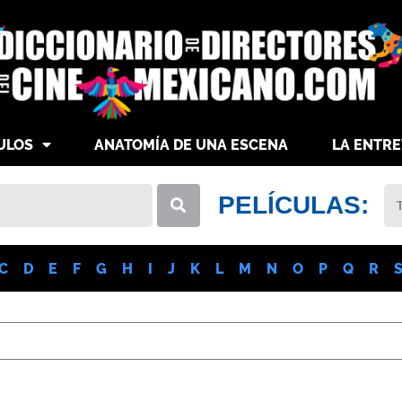
ULOS
ANATOMÍA DE UNA ESCENA
LA ENTRE
PELÍCULAS:
C
D
E
F
G
H
I
J
K
L
M
N
O
P
Q
R