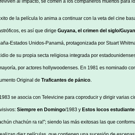
reviven al impacto, se comen a los compañeros muertos para log
éxito de la película lo anima a continuar con la veta del cine b
astróficos, es así que dirige
Guyana, el crimen del siglo/Guyan
aña-Estados Unidos-Panamá, protagonizada por Stuart Whitma
cidio de su propia secta religiosa integrada por estadounidens
mayoría, por actores hollywoodenses. En 1981 es nominado con
umento Original de
Traficantes de pánico
.
1983 se asocia con Televicine para coproducir y dirigir varias 
evisivos:
Siempre en Domingo
/1983 y
Estos locos estudiante
achún chachún ra ra!”; siendo las más exitosas las que conform
realizan diez películas, que contienen una sucesión de escena