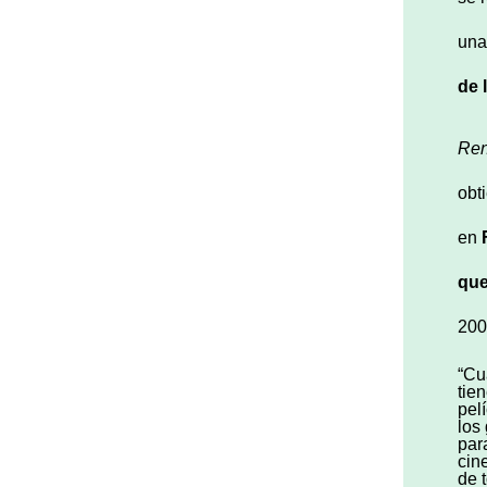
una
de 
Re
obt
en
qu
200
“Cu
tie
pel
los
par
cin
de 