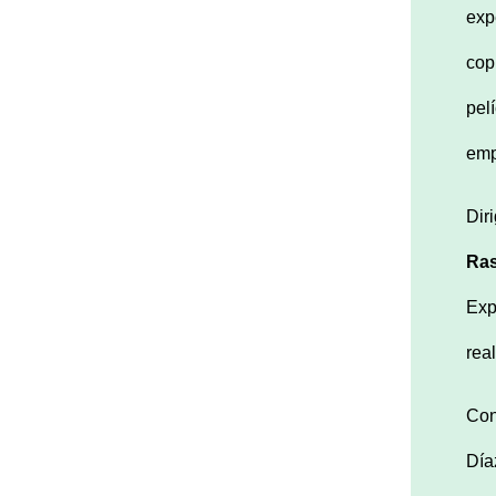
exp
cop
pel
emp
Dir
Ra
Exp
rea
Con
Día