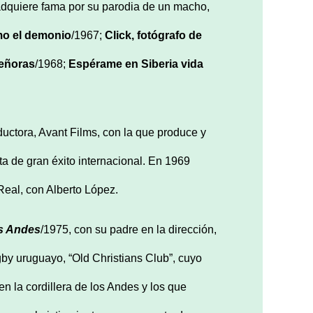
 adquiere fama por su parodia de un macho,
mo el demonio
/1967;
Click, fot
ógrafo de
eñoras
/1968;
Esp
é
rame en Siberia vida
ductora, Avant Films, con la que produce y
nta de gran éxito internacional. En 1969
eal, con Alberto López.
os Andes
/1975, con su padre en la dirección,
gby uruguayo, “Old Christians Club”, cuyo
en la cordillera de los Andes y los que