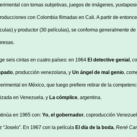
erimental con tomas subjetivas, juegos de imágenes, yuxtaposici
roducciones con Colombia filmadas en Cali. A partir de entonces
ículas) y productor (30 películas), se conforma generalmente d
resas.
ige seis cintas en cuatro países: en 1964
El detective genial
, c
spado
, producción venezolana, y
Un á
ngel de mal genio
, com
erimental en México, que luego prefiere retirar de la competenc
lizada en Venezuela, y
La c
ó
mplice
, argentina.
tinúa en 1965 con:
Yo, el gobernador
, coproducción Venezuel
z “Joselo”. En 1967 con la película
El d
í
a de la boda
,
Ren
é
Car