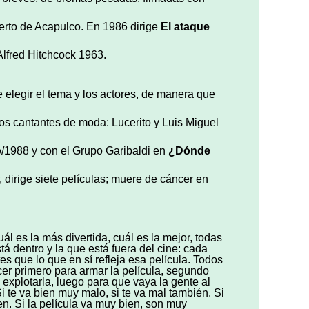
erto de Acapulco. En 1986 dirige
El ataque
Alfred Hitchcock 1963.
 elegir el tema y los actores, de manera que
los cantantes de moda: Lucerito y Luis Miguel
o
/1988 y con el Grupo Garibaldi en
¿
D
ónde
 dirige siete películas; muere de cáncer en
l es la más divertida, cuál es la mejor, todas
tá dentro y la que está fuera del cine: cada
s que lo que en sí refleja esa película. Todos
cer primero para armar la película, segundo
a explotarla, luego para que vaya la gente al
Si te va bien muy malo, si te va mal también. Si
. Si la película va muy bien, son muy