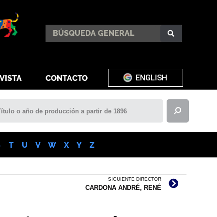
ENGLISH
VISTA
CONTACTO
S
T
U
V
W
X
Y
Z
SIGUIENTE DIRECTOR
CARDONA ANDRÉ, RENÉ