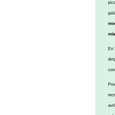
pic
gal
mo
m
ía
En 
dir
con
Pr
rec
avi