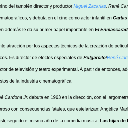
rino del también director y productor
Miguel Zacar
ías
,
Ren
é
Car
ematográficos, y debuta en el cine como actor infantil en
Cartas
en además le da su primer papel importante en
El
Enmascarad
nte atracción por los aspectos técnicos de la creación de pelícu
icos. Es director de efectos especiales de
Pulgarcito
/
Ren
é
Car
ector de televisión y teatro experimental. A partir de entonces, 
stos de la industria cinematográfica.
n
é
Cardona Jr.
debuta en 1963 en la dirección, con el largometr
roso con consecuencias fatales, que estelarizan: Angélica Marí
sti, seguido el mismo año de la comedia musical
Las hijas de