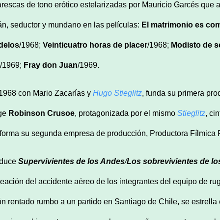
arescas de tono erótico estelarizadas por Mauricio Garcés que
án, seductor y mundano en las películas:
El matrimonio es co
delos
/1968;
Veinticuatro horas de placer
/1968;
Modisto de s
/1969;
Fray don Juan
/1969.
1968 con Mario Zacarías y
Hugo Stieglitz
, funda su primera pro
ige
Robinson Crusoe
, protagonizada por el mismo
Stieglitz
, ci
forma su segunda empresa de producción, Productora Fílmica R
oduce
Supervivientes
de los Andes
/
Los sobrevivientes de l
reación del accidente aéreo de los integrantes del equipo de ru
ón rentado rumbo a un partido en Santiago de Chile, se estrella 