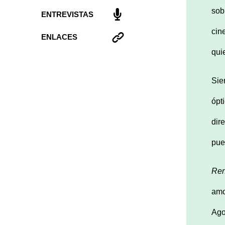
sob
ENTREVISTAS
cin
ENLACES
qui
Sie
ópt
dir
pue
Re
amo
Ago