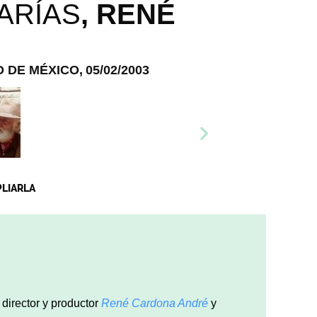
ARÍAS
, REN
É
D DE MÉXICO,
05/02/2003
PLIARLA
, director y productor
Ren
é
Cardona Andr
é
y