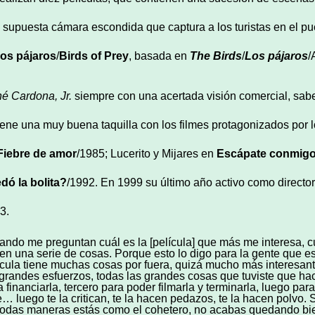
 supuesta cámara escondida que captura a los turistas en el pu
los p
á
jaros
/
Birds of Prey
, basada en
The Birds
/
Los p
á
jaros
/
n
é
Cardona, Jr.
siempre con una acertada visión comercial, sabe
iene una muy buena taquilla con los filmes protagonizados por 
Fiebre de amor
/1985; Lucerito y Mijares en
Esc
á
pate conmig
ed
ó
la bolita?
/1992. En 1999 su último año activo como director,
3.
ando me preguntan cuál es la [película] que más me interesa, cuá
nen una serie de cosas. Porque esto lo digo para la gente que es
ícula tiene muchas cosas por fuera, quizá mucho más interesante
 grandes esfuerzos, todas las grandes cosas que tuviste que ha
a financiarla, tercero para poder filmarla y terminarla, luego par
e… luego te la critican, te la hacen pedazos, te la hacen polvo. 
todas maneras estás como el cohetero, no acabas quedando bien