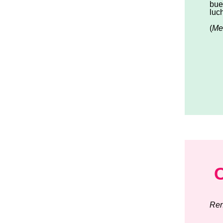
bue
luc
(
Me
Re