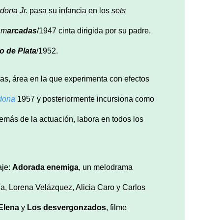
dona Jr.
pasa su infancia en los
sets
m
arcadas
/1947 cinta dirigida por su padre,
o
de Plata
/1952.
las, área en la que experimenta con efectos
dona
1957 y posteriormente incursiona como
además de la actuación, labora en todos los
aje:
Adorada enemiga
, un melodrama
a, Lorena Velázquez, Alicia Caro y Carlos
 Elena
y
Los desvergonzados
, filme