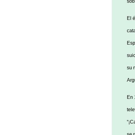
sob
El 
cat
Esp
sui
su 
Arg
En 
tel
“¡C
se 