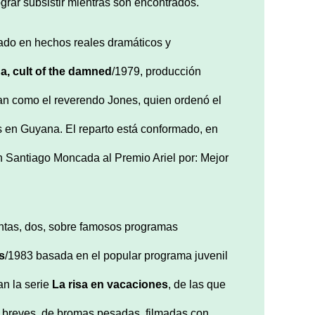
rar subsistir mientras son encontrados.
asado en hechos reales dramáticos y
a, cult of the damned
/1979, producción
n como el reverendo Jones, quien ordenó el
es en Guyana. El reparto está conformado, en
 Santiago Moncada al Premio Ariel por: Mejor
cintas, dos, sobre famosos programas
s
/1983 basada en el popular programa juvenil
an la serie
La risa en vacaciones
, de las que
s breves, de bromas pesadas, filmadas con