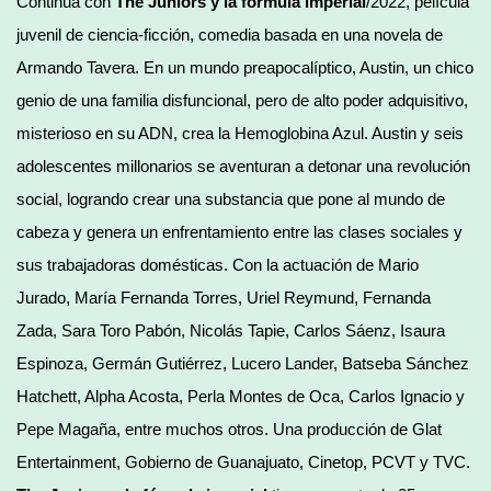
Continúa con
The Juniors y la fórmula imperial
/2022, película
juvenil de ciencia-ficción, comedia basada en una novela de
Armando Tavera. En un mundo preapocalíptico, Austin, un chico
genio de una familia disfuncional, pero de alto poder adquisitivo,
misterioso en su ADN, crea la Hemoglobina Azul. Austin y seis
adolescentes millonarios se aventuran a detonar una revolución
social, logrando crear una substancia que pone al mundo de
cabeza y genera un enfrentamiento entre las clases sociales y
sus trabajadoras domésticas. Con la actuación de Mario
Jurado, María Fernanda Torres, Uriel Reymund, Fernanda
Zada, Sara Toro Pabón, Nicolás Tapie, Carlos Sáenz, Isaura
Espinoza, Germán Gutiérrez, Lucero Lander, Batseba Sánchez
Hatchett, Alpha Acosta, Perla Montes de Oca, Carlos Ignacio y
Pepe Magaña, entre muchos otros. Una producción de Glat
Entertainment, Gobierno de Guanajuato, Cinetop, PCVT y TVC.