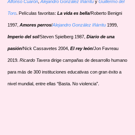
Alfonso Cuarón
,
Alejandro González Iñárritu
y
Guillermo del
Toro
. Películas favoritas:
La vida es bella
/Roberto Benigni
1997,
Amores perros
/
Alejandro González Iñárritu
1999,
Imperio del sol
/Steven Spielberg 1987,
Diario de una
pasión
/Nick Cassavetes 2004,
El rey león
/Jon Favreau
2019.
Ricardo Tavera
dirige campañas de desarrollo humano
para más de 300 instituciones educativas con gran éxito a
nivel mundial, entre ellas “Basta. No violencia”.