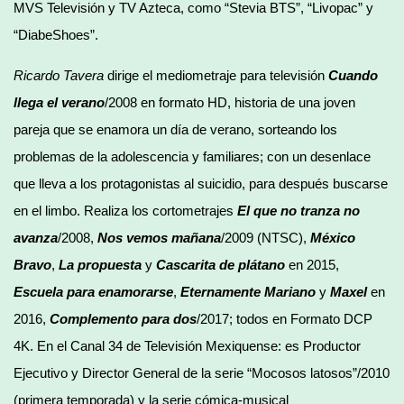
MVS Televisión y TV Azteca, como “Stevia BTS”, “Livopac” y
“DiabeShoes”.
Ricardo Tavera
dirige el mediometraje para televisión
Cuando
llega el verano
/2008 en formato HD, historia de una joven
pareja que se enamora un día de verano, sorteando los
problemas de la adolescencia y familiares; con un desenlace
que lleva a los protagonistas al suicidio, para después buscarse
en el limbo. Realiza los cortometrajes
El que no tranza no
avanza
/2008,
Nos vemos mañana
/2009 (NTSC),
México
Bravo
,
La propuesta
y
Cascarita de plátano
en 2015,
Escuela para enamorarse
,
Eternamente Mariano
y
Maxel
en
2016,
Complemento para dos
/2017; todos en Formato DCP
4K. En el Canal 34 de Televisión Mexiquense: es Productor
Ejecutivo y Director General de la serie “Mocosos latosos”/2010
(primera temporada) y la serie cómica-musical