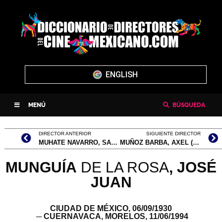
ENGLISH
MENÚ
BÚSQUEDA
DIRECTOR ANTERIOR
SIGUIENTE DIRECTOR
MUHATE NAVARRO, SABRINA
MUÑOZ BARBA, AXEL (NOMBRE COMPLETO, AXEL MISHAEL MUÑOZ BARBA)
MUNGUÍA
DE LA ROSA
,
JOSÉ
JUAN
CIUDAD DE MÉXICO,
06/09/1930
─ CUERNAVACA, MORELOS,
11/06/1994