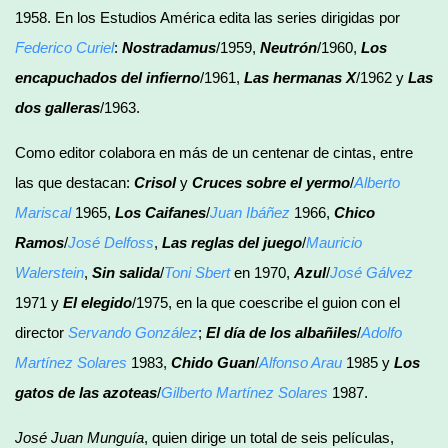
1958. En los Estudios América edita las series dirigidas por
Federico Curiel
:
Nostradamus
/1959,
Neutrón
/1960,
Los
encapuchados del infierno
/1961,
Las hermanas X
/1962 y
Las
dos galleras
/1963.
Como editor colabora en más de un centenar de cintas, entre
las que destacan:
Crisol
y
Cruces sobre el yermo
/
Alberto
Mariscal
1965,
Los Caifanes
/
Juan Ibáñez
1966,
Chico
Ramos
/
José Delfoss
,
Las reglas del juego
/
Mauricio
Walerstein
,
Sin salida
/
Toni Sbert
en 1970,
Azul
/
José Gálvez
1971 y
El elegido
/1975, en la que coescribe el guion con el
director
Servando González
;
El día de los albañiles
/
Adolfo
Martínez Solares
1983,
Chido Guan
/
Alfonso Arau
1985 y
Los
gatos de las azoteas
/
Gilberto Martínez Solares
1987.
José Juan Munguía
, quien dirige un total de seis películas,