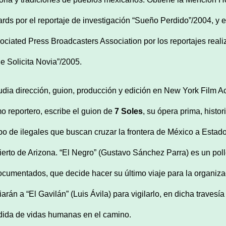
rds por el reportaje de investigación “Sueño Perdido”/2004, y e
ociated Press Broadcasters Association por los reportajes real
Se Solicita Novia”/2005.
udia dirección, guion, producción y edición en New York Film 
o reportero, escribe el guion de
7 Soles
, su ópera prima, histor
po de ilegales que buscan cruzar la frontera de México a Estado
ierto de Arizona. “El Negro” (Gustavo Sánchez Parra) es un poll
ocumentados, que decide hacer su último viaje para la organiza
iarán a “El Gavilán” (Luis Ávila) para vigilarlo, en dicha travesí
dida de vidas humanas en el camino.