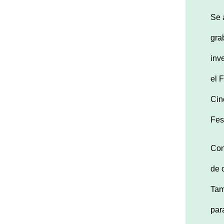
Se 
gra
inv
el 
Cin
Fes
Con
de 
Tam
par