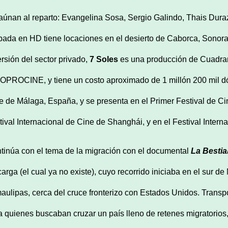
aúnan al reparto: Evangelina Sosa, Sergio Galindo, Thais Durazo 
bada en HD tiene locaciones en el desierto de Caborca, Sonor
ersión del sector privado,
7 Soles
es una producción de Cuadran
FOPROCINE, y tiene un costo aproximado de 1 millón 200 mil dó
e de Málaga, España, y se presenta en el Primer Festival de Ci
tival Internacional de Cine de Shanghái, y en el Festival Inter
tinúa con el tema de la migración con el documental
La Bestia
carga (el cual ya no existe), cuyo recorrido iniciaba en el sur d
aulipas, cerca del cruce fronterizo con Estados Unidos. Transpor
a quienes buscaban cruzar un país lleno de retenes migratorios,