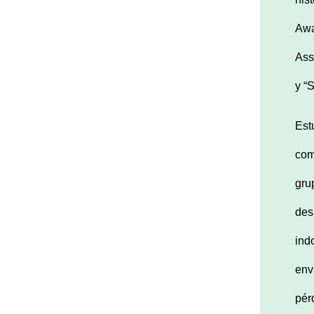
Awa
Ass
y “
Est
com
gru
des
ind
env
pér