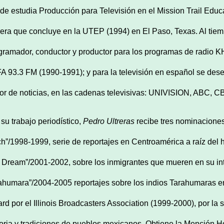
de estudia Producción para Televisión en el Mission Trail Educa
rera que concluye en la UTEP (1994) en El Paso, Texas. Al tiem
gramador, conductor y productor para los programas de radi
A 93.3 FM (1990-1991); y para la televisión en español se des
tor de noticias, en las cadenas televisivas: UNIVISION, AB
 su trabajo periodístico,
Pedro Ultreras
recibe tres nominacione
ch”/1998-1999, serie de reportajes en Centroamérica a raíz del 
a Dream”/2001-2002, sobre los inmigrantes que mueren en su inte
ahumara”/2004-2005 reportajes sobre los indios Tarahumaras 
rd por el Illinois Broadcasters Association (1999-2000), por la s
toria y tradiciones de pueblos mexicanos. Obtiene la Mención H