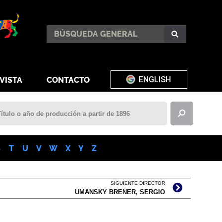
ENGLISH
VISTA
CONTACTO
S
T
U
V
W
X
Y
Z
SIGUIENTE DIRECTOR
UMANSKY BRENER, SERGIO