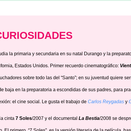
CURIOSIDADES
udia la primaria y secundaria en su natal Durango y la preparato
ifornia, Estados Unidos. Primer recuerdo cinematográfico:
Vien
luchadores sobre todo las del “Santo”; en su juventud quiere se
de baja en la preparatoria a escondidas de sus padres, para pract
exión: el cine social. Le gusta el trabajo de
Carlos Reygadas
y
G
la cinta
7 Soles
/2007 y el documental
La Bestia
/2008 se despr
lo. El primero, “7 Soles”, es la versión literaria de la película, 