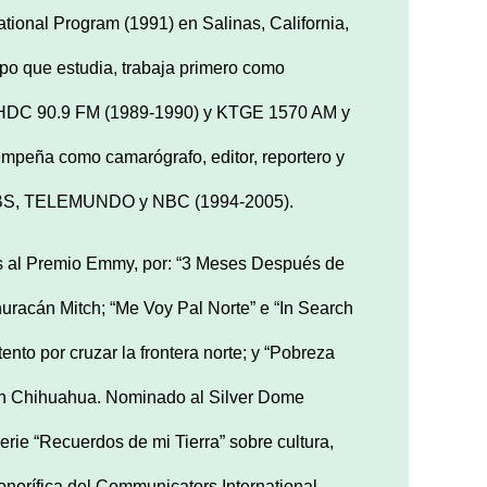
tional Program (1991) en Salinas, California,
po que estudia, trabaja primero como
o KHDC 90.9 FM (1989-1990) y KTGE 1570 AM y
empeña como camarógrafo, editor, reportero y
C, CBS, TELEMUNDO y NBC (1994-2005).
s al Premio Emmy, por: “3 Meses Después de
huracán Mitch; “Me Voy Pal Norte” e “In Search
nto por cruzar la frontera norte; y “Pobreza
en Chihuahua. Nominado al Silver Dome
erie “Recuerdos de mi Tierra” sobre cultura,
onorífica del Communicators International