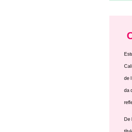
Est
Cal
de 
da 
refl
De 
títu