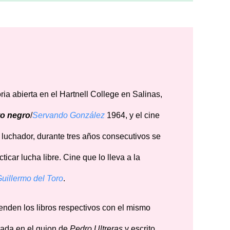
ria abierta en el Hartnell College en Salinas,
to negro
/
Servando González
1964, y el cine
r luchador, durante tres años consecutivos se
icar lucha libre. Cine que lo lleva a la
uillermo del Toro
.
enden los libros respectivos con el mismo
basada en el guion de
Pedro Ultreras
y escrito