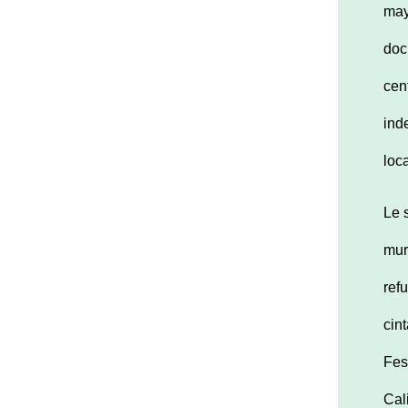
may
doc
cen
ind
loc
Le 
mur
ref
cin
Fes
Cal