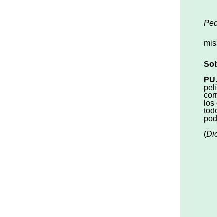
Ped
mis
Sob
PU.
pel
cor
los
tod
pod
(
Di