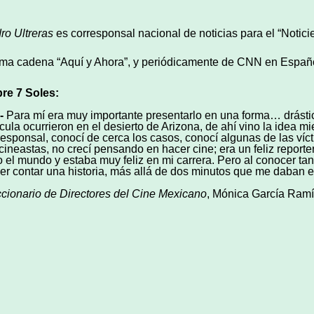
ro Ultreras
es corresponsal nacional de noticias para el “Noticie
ma cadena “Aquí y Ahora”, y periódicamente de CNN en Españo
re 7 Soles:
-
Para mí era muy importante presentarlo en una forma… drástica
ícula ocurrieron en el desierto de Arizona, de ahí vino la idea m
responsal, conocí de cerca los casos, conocí algunas de las víc
 cineastas, no crecí pensando en hacer cine; era un feliz reporte
o el mundo y estaba muy feliz en mi carrera. Pero al conocer tan
er contar una historia, más allá de dos minutos que me daban en
ccionario de Directores del Cine Mexicano
, Mónica García Ramí