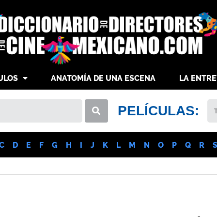
ULOS
ANATOMÍA DE UNA ESCENA
LA ENTRE
PELÍCULAS:
C
D
E
F
G
H
I
J
K
L
M
N
O
P
Q
R