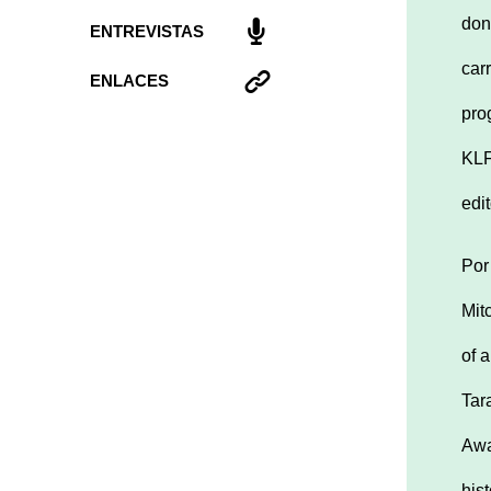
don
ENTREVISTAS
car
ENLACES
pro
KLF
edi
Por
Mit
of 
Tar
Awa
his