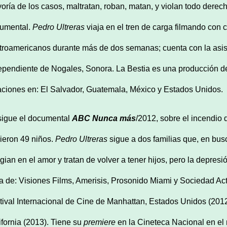
oría de los casos, maltratan, roban, matan, y violan todo derec
umental.
Pedro Ultreras
viaja en el tren de carga filmando con
troamericanos durante más de dos semanas; cuenta con la asis
ependiente de Nogales, Sonora. La Bestia es una producción d
aciones en: El Salvador, Guatemala, México y Estados Unidos.
sigue el documental
ABC Nunca más
/2012, sobre el incendio
ieron 49 niños.
Pedro Ultreras
sigue a dos familias que, en busc
ugian en el amor y tratan de volver a tener hijos, pero la depr
ta de: Visiones Films, Amerisis, Prosonido Miami y Sociedad Ac
tival Internacional de Cine de Manhattan, Estados Unidos (2012);
ifornia (2013). Tiene su
premiere
en la Cineteca Nacional en el