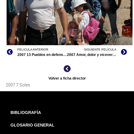
PELICULA ANTERIOR
SIGUIENTE PELÍCULA
7 SOLES, CORTESÍA DIRECTOR
2007 13 Pueblos en defensa del agua, el aire y la tierra/documental
2007 Amor, dolor y viceversa
Volver a ficha director
2007 7 Soles
BIBLIOGRAFÍA
GLOSARIO GENERAL