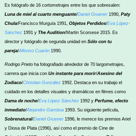
Es fotógrafo de 16 cortometrajes entre los que sobresalen:
Luna de miel al cuarto menguante
/
Daniel Gruener
1990,
Paty
Chula
/Francisco Murguía 1991,
Objetos Perdidos
/
Eva López-
Sánchez
1991 y
The Audition
/Martin Scorsese 2015. Es
director y fotógrafo de segunda unidad en
Sólo con tu
pareja
/
Alfonso Cuarón
1990.
Rodrigo Prieto
ha fotografiado alrededor de 70 largometrajes,
carrera que inicia con
Un instante para morir
/
Asesino del
Zodiaco
/
Christian González
1992. Destaca en su trabajo el
cuidado en los detalles visuales y dramáticos en filmes como
Dama de noche
/
Eva López-Sánchez
1992 y
Perfume, efecto
inmediato
/
Alejandro Gamboa
1993. Su siguiente película,
Sobrenatural
/
Daniel Gruener
1996, le merece los premios Ariel
y Diosa de Plata (1996), así como el premio de Cine de