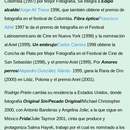
Colombia (1997) por Mejor Fotografía. Se integra a
Edipo
alcalde
/
Jorge Alí Triana
1996, que también obtiene el premio de
fotografía en el festival de Colombia.
Fibra óptica
/
Francisco
Athié
1997 le da el premio de fotografía en el Festival
Latinoamericano de Cine en Nueva York (1998) y la nominación
al Ariel (1999).
Un embrujo
/
Carlos Carrera
1998 obtiene la
Concha de Plata por Mejor Fotografía en el Festival de Cine de
San Sebastián (1998), y el premio Ariel (1999). Por
Amores
perros
/
Alejandro González Iñárritu
1999, gana la Rana de Oro
(2000) en Lódz, Polonia y el premio Ariel (2001).
Rodrigo Prieto
cambia su residencia a Estados Unidos, donde
fotografía
Original Sin
/
Pecado Original
/Michael Christopher
2000, con Antonio Banderas y Angelina Jolie; a la que sigue en
México
Frida
/Julie Taymor 2001, cinta que produce y
protagoniza Salma Hayek, trabajo por el cual es nominado a los