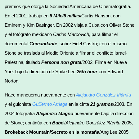
premios que otorga la Sociedad Americana de Cinematografía.
En el 2001, trabaja en
8 Mile
/
8 millas
/Curtis Hanson, con
Eminem y Kim Basinger. En 2002 viaja a Cuba con Oliver Stone
y el fotógrafo mexicano
Carlos Marcovich
, para filmar el
documental
Comandante
, sobre Fidel Castro; con el mismo
Stone se traslada al Medio Oriente a filmar el conflicto Israel-
Palestina, titulado
Persona non grata
/2002
.
Filma en Nueva
York bajo la dirección de Spike Lee
25th hour
con Edward
Norton.
Hace mancuerna nuevamente con
Alejandro González Iñárritu
y el guionista
Guillermo Arriaga
en la cinta
21 gramos
/2003. En
2004 fotografía
Alejandro Magno
nuevamente bajo la dirección
de Stone; continúa con
Babe
l/
Alejandro González Iñárritu
2005,
Brokeback Mountain/Secreto en la montaña
/Ang Lee 2005