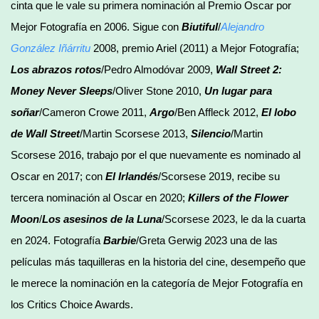
cinta que le vale su primera nominación al Premio Oscar por
Mejor Fotografía en 2006. Sigue con
Biutiful
/
Alejandro
González Iñárritu
2008, premio Ariel (2011) a Mejor Fotografía;
Los abrazos rotos
/Pedro Almodóvar 2009,
Wall Street 2:
Money Never Sleeps
/Oliver Stone 2010,
Un lugar para
soñar
/Cameron Crowe 2011,
Argo
/Ben Affleck 2012,
El lobo
de Wall Street
/Martin Scorsese 2013,
Silencio
/Martin
Scorsese 2016, trabajo por el que nuevamente es nominado al
Oscar en 2017; con
El Irlandés
/Scorsese 2019, recibe su
tercera nominación al Oscar en 2020;
Killers of the Flower
Moon
/
Los asesinos de la Luna
/Scorsese 2023, le da la cuarta
en 2024. Fotografía
Barbie
/Greta Gerwig 2023 una de las
películas más taquilleras en la historia del cine, desempeño que
le merece la nominación en la categoría de Mejor Fotografía en
los Critics Choice Awards.