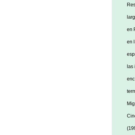
Res
lar
en 
en 
esp
las
enc
ter
Mig
Cin
(19