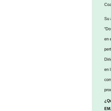
Coa
Su 
“Do
en 
per
Dir
en 
com
pro
¿Qu
EM.