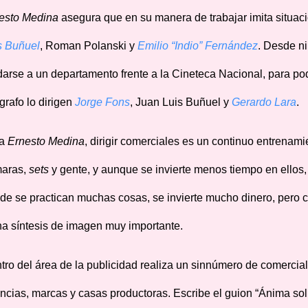
esto Medina
asegura que en su manera de trabajar imita situac
s Buñuel
, Roman Polanski y
Emilio
“
Indio
”
Fern
á
ndez
. Desde ni
arse a un departamento frente a la Cineteca Nacional, para pod
ógrafo lo dirigen
Jorge Fons
, Juan Luis Buñuel y
Gerardo Lara
.
ra
Ernesto Medina
, dirigir comerciales es un continuo entrenam
aras,
sets
y gente, y aunque se invierte menos tiempo en ellos,
de se practican muchas cosas, se invierte mucho dinero, pero 
na síntesis de imagen muy importante.
tro del área de la publicidad realiza un sinnúmero de comercia
ncias, marcas y casas productoras. Escribe el guion “Ánima soli