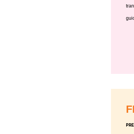
tra
gui
F
PRE