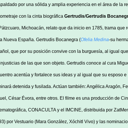
paldado por una sólida y amplia experiencia en el área de la re
gometraje con la cinta biográfica
Gertrudis
/
Gertrudis Bocaneg
Pátzcuaro, Michoacán, relato que da inicio en 1785, trama que re
la Nueva España. Gertrudis Bocanegra (
Ofelia Medina
-su herma
añol, que por su posición convive con la burguesía, al igual qu
 injusticias de las que son objeto. Gertrudis conoce al cura Mi
uentro acentúa y fortalece sus ideas y al igual que su esposo e
minará detenida y fusilada. Actúan también: Angélica Aragón, 
uel, César Évora, entre otros. El filme es una producción de 
ematográfica, CONACULTA y el IMCINE, distribuida por ZatMeni D
93) por Vestuario (Mara González, Xóchitl Vivo) y las nominaci