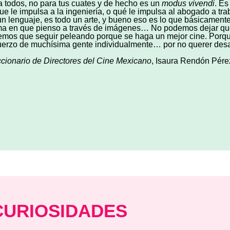
a todos, no para tus cuates y de hecho es un
modus vivendi
. Es
que le impulsa a la ingeniería, o qué le impulsa al abogado a tra
un lenguaje, es todo un arte, y bueno eso es lo que básicamente
ma en que pienso a través de imágenes… No podemos dejar que 
emos que seguir peleando porque se haga un mejor cine. Porque
uerzo de muchísima gente individualmente… por no querer desa
ccionario de Directores del Cine Mexicano
, Isaura Rendón Pére
CURIOSIDADES