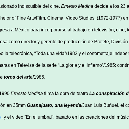
sionado indiscutible del cine,
Ernesto Medina
decide a los 23 
helor of Fine Arts/Film, Cinema, Video Studies, (1972-1977) en
resa a México para incorporarse al trabajo en televisión, cine, te
resa como director y gerente de producción de Protele, Divisió
eo la telecrónica, “Toda una vida”/1982 y el cortometraje indep
aras en Televisa de la serie “La gloria y el infierno”/1985; conti
te toros del arte
/
1986.
1990
Ernesto Medina
filma la obra de teatro
La conspiración d
ción en 35mm
Guanajuato, una leyenda
/Juan Luis Buñuel, el c
a
, y el video “En el umbral”, basado en las creaciones del músi