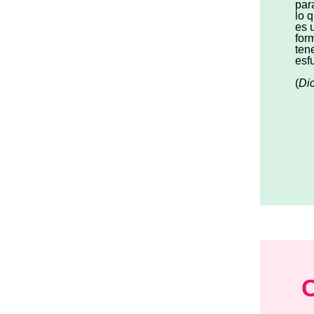
par
lo 
es 
for
ten
esf
(
Di