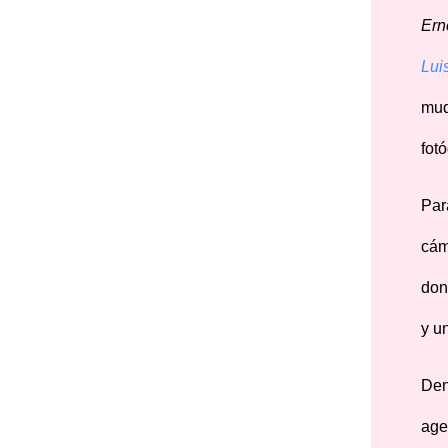
Ern
Lui
mud
fot
Pa
cám
don
y u
Den
age