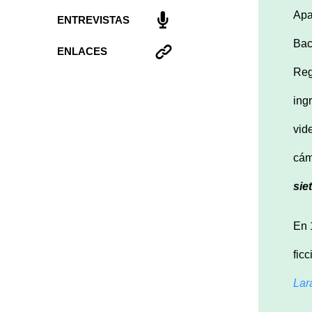
Apa
ENTREVISTAS
Bac
ENLACES
Reg
ing
vid
cám
sie
En 
fic
Lar