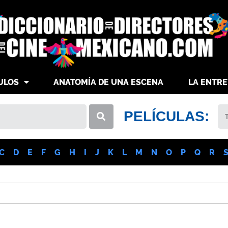
ULOS
ANATOMÍA DE UNA ESCENA
LA ENTRE
PELÍCULAS:
C
D
E
F
G
H
I
J
K
L
M
N
O
P
Q
R