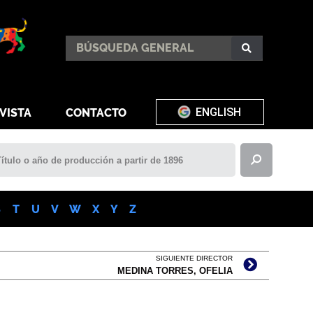
ENGLISH
VISTA
CONTACTO
S
T
U
V
W
X
Y
Z
SIGUIENTE DIRECTOR
MEDINA TORRES, OFELIA