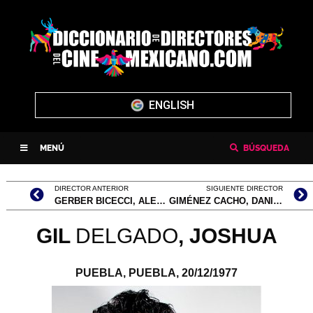
ENGLISH
MENÚ
BÚSQUEDA
DIRECTOR ANTERIOR
SIGUIENTE DIRECTOR
GERBER BICECCI, ALEJANDRO
GIMÉNEZ CACHO, DANIEL
GIL
DELGADO
, JOSHUA
PUEBLA, PUEBLA,
20/12/1977