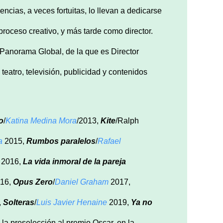
cias, a veces fortuitas, lo llevan a dedicarse
proceso creativo, y más tarde como director.
Panorama Global, de la que es Director
teatro, televisión, publicidad y contenidos
o
/
Katina Medina Mora
/2013,
Kite
/Ralph
a
2015,
Rumbos paralelos
/
Rafael
2016,
La vida inmoral de la pareja
16,
Opus Zero
/
Daniel Graham
2017,
,
Solteras
/
Luis Javier Henaine
2019,
Ya no
la preselección al premio Oscar, en la