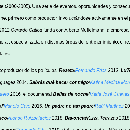
te (2000-2005). Una serie de eventos, oportunidades y consecuen
cine, primero como productor, involucrándose activamente en el 
 2012
Gerardo Gatica
funda con Alberto Müffelmann la empresa 
eral, especializada en distintas áreas del entretenimiento: cine, 
tales.
coproductor de las películas:
Rezeta
/
Fernando Frías
2012,
LuT
guages 2014,
Sabrás qué hacer conmigo
/
Katina Medina Mor
tero
2016, el documental
Bellas de noche
/
María José Cuevas
al
/
Manolo Caro
2016,
Un padre no tan padre
/
Raúl Martínez
20
seo
/
Alonso Ruizpalacios
2018,
Bayoneta
/
Kizza Terrazas
2018
oy aquí
/
Fernando Frías
2019, cinta que representa a México en 