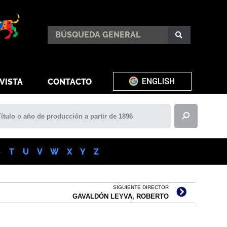
ENGLISH
VISTA
CONTACTO
S
T
U
V
W
X
Y
Z
SIGUIENTE DIRECTOR
GAVALDÓN LEYVA, ROBERTO