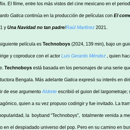
flix. El filme, entre los más vistos del cine mexicano en el per
ardo Gatica
continúa en la producción de películas con
El com
1 y
Una Navidad no tan padre
/
Raúl Martínez
2021.
siguiente película es
Technoboys
(2024, 139 min), bajo un gu
irige y coproduce con el actor
Luis Gerardo Méndez
, quien hac
me.
Technoboys
está basada en los personajes de una serie qu
ductora Bengala. Más adelante
Gatica
expresó su interés en diri
tir de ese argumento
Aldrete
escribió el guion del largometraje; 
tagónico, quien a su vez propuso codirigir y fue invitado. La tr
popularidad, la boyband “Technoboys”, totalmente venida a men
no en el despiadado universo del pop. Pero en su camino en bus