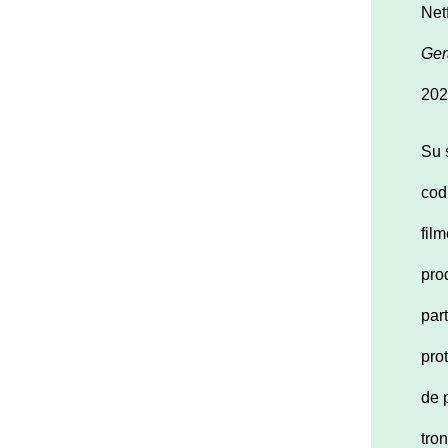
Net
Ger
202
Su 
cod
fil
pro
par
pro
de 
tro