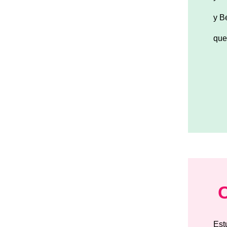
y B
que
Est