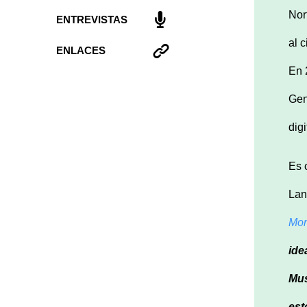
Nor
ENTREVISTAS
al 
ENLACES
En
Gen
digi
Es 
Lan
Mon
ide
Mu
est