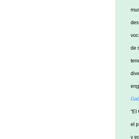
mun
des
voca
de 
ten
div
eng
Gab
“El
el 
y e