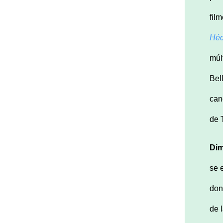
fil
Héc
múl
Bel
can
de 
Dim
se 
don
de 