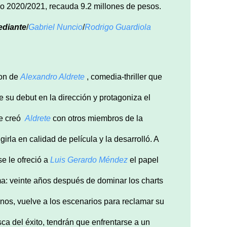
iodo 2020/2021, recauda 9.2 millones de pesos.
ediante
/
Gabriel Nuncio
/
Rodrigo Guardiola
ion de
Alexandro Aldrete
, comedia-thriller que
e su debut en la dirección y protagoniza el
e creó
Aldrete
con otros miembros de la
girla en calidad de película y la desarrolló. A
se le ofreció a
Luis Gerardo Méndez
el papel
ama: veinte años después de dominar los charts
os, vuelve a los escenarios para reclamar su
ca del éxito, tendrán que enfrentarse a un