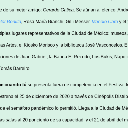
me de su mejor amigo:
Gerardo Gatica
. Se aúnan al elenco: And
tor Bonilla
, Rosa María Bianchi, Gilli Messer,
Manolo Caro
y el 
tiples lugares representativos de la Ciudad de México: museos, e
las Artes, el Kiosko Morisco y la biblioteca José Vasconcelos. E
ciones de Juan Gabriel, la Banda El Recodo, Los Bukis, Napole
Tomás Barreiro.
e cuando tú
se presenta fuera de competencia en el Festival I
estrena el 25 de diciembre de 2020 a través de Cinépolis Distri
de el semáforo pandémico lo permitió. Llega a la Ciudad de Mé
las salas al 20 por ciento de su capacidad, y el 21 de abril del 