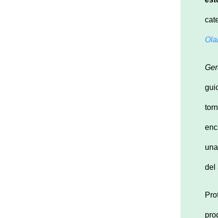
cat
Ola
Ger
gui
tor
enc
una
del
Pro
pro