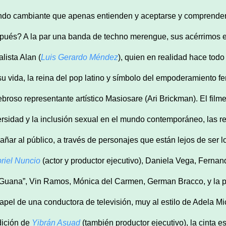
do cambiante que apenas entienden y aceptarse y comprenders
pués? A la par una banda de techno merengue, sus acérrimos e
lista Alan (
Luis Gerardo Méndez
), quien en realidad hace todo
su vida, la reina del pop latino y símbolo del empoderamiento 
ebroso representante artístico Masiosare (Ari Brickman). El filme 
ersidad y la inclusión sexual en el mundo contemporáneo, las re
añar al público, a través de personajes que están lejos de ser l
riel Nuncio
(actor y productor ejecutivo), Daniela Vega, Fernan
 Guana”, Vin Ramos, Mónica del Carmen, German Bracco, y la pa
papel de una conductora de televisión, muy al estilo de Adela Mi
dición de
Yibrán Asuad
(también productor ejecutivo), la cinta