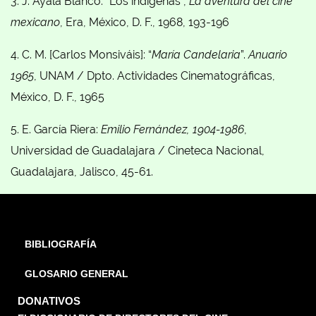
3. J. Ayala Blanco: “Los indígenas”,
La aventura del cine
mexicano
, Era, México, D. F., 1968, 193-196
4. C. M. [Carlos Monsiváis]: “
María Candelaria
”.
Anuario
1965
, UNAM / Dpto. Actividades Cinematográficas,
México, D. F., 1965
5. E. García Riera:
Emilio Fernández, 1904-1986
,
Universidad de Guadalajara / Cineteca Nacional,
Guadalajara, Jalisco, 45-61.
BIBLIOGRAFÍA
GLOSARIO GENERAL
DONATIVOS