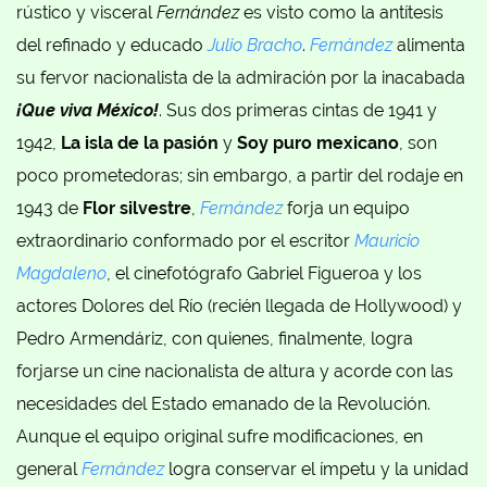
rústico y visceral
Fernández
es visto como la antítesis
del refinado y educado
Julio Bracho
.
Fernández
alimenta
su fervor nacionalista de la admiración por la inacabada
¡Que viva México!
. Sus dos primeras cintas de 1941 y
1942,
La isla de la pasión
y
Soy puro mexicano
, son
poco prometedoras; sin embargo, a partir del rodaje en
1943 de
Flor silvestre
,
Fernández
forja un equipo
extraordinario conformado por el escritor
Mauricio
Magdaleno
, el cinefotógrafo Gabriel Figueroa y los
actores Dolores del Río (recién llegada de Hollywood) y
Pedro Armendáriz, con quienes, finalmente, logra
forjarse un cine nacionalista de altura y acorde con las
necesidades del Estado emanado de la Revolución.
Aunque el equipo original sufre modificaciones, en
general
Fernández
logra conservar el ímpetu y la unidad