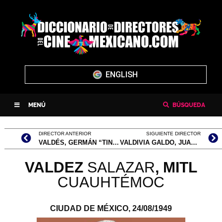
ENGLISH
MENÚ
BÚSQUEDA
DIRECTOR ANTERIOR
SIGUIENTE DIRECTOR
VALDÉS, GERMÁN “TIN TAN” (NOMBRE VERDADERO, GENARO CIPRIANO GERMÁN VALDÉS GÓMEZ CASTILLO)
VALDIVIA GALDO, JUAN CARLOS
VALDEZ
SALAZAR
,
MITL
CUAUHTÉMOC
CIUDAD DE MÉXICO,
24/08/1949