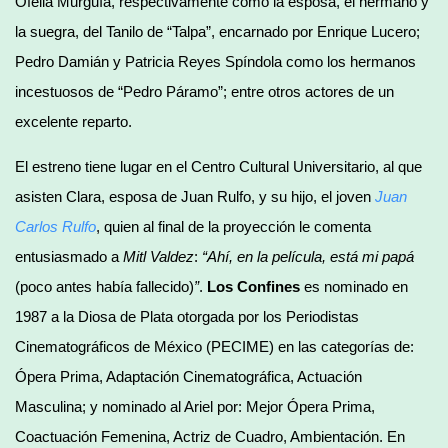
Ofelia Murguía, respectivamente como la esposa, el hermano y
la suegra, del Tanilo de “Talpa”, encarnado por Enrique Lucero;
Pedro Damián y Patricia Reyes Spíndola como los hermanos
incestuosos de “Pedro Páramo”; entre otros actores de un
excelente reparto.
El estreno tiene lugar en el Centro Cultural Universitario, al que
asisten Clara, esposa de Juan Rulfo, y su hijo, el joven
Juan
Carlos Rulfo
, quien al final de la proyección le comenta
entusiasmado a
Mitl Valdez
:
“Ahí, en la película, está mi papá
(poco antes había fallecido)
”
.
Los Confines
es nominado en
1987 a la Diosa de Plata otorgada por los Periodistas
Cinematográficos de México (PECIME) en las categorías de:
Ópera Prima, Adaptación Cinematográfica, Actuación
Masculina; y nominado al Ariel por: Mejor Ópera Prima,
Coactuación Femenina, Actriz de Cuadro, Ambientación. En