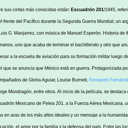
re sus cintas más conocidas están:
Escuadrón 201
/1945, refe
el frente del Pacífico durante la Segunda Guerra Mundial; un ar
Luis G. Manjarrez, con música de Manuel Esperón. Historia de f
manos, uno que acaba de terminar el bachillerato y otro que a
resar a la escuela de aviación para su formación militar luego d
el que se anuncia que México está en guerra. Protagonizada po
mpañados de Gloria Aguiar, Louise Burnett,
Fernando Fernánd
orge Mondragón, entre otros. Al inicio de la película, se destaca
uadrón Mexicano de Pelea 201, a la Fuerza Aérea Mexicana, u
as en aras de los más altos ideales y un mensaje a la humanidad”.
cación, el amor por la familia y la defensa del país. Entre las lo