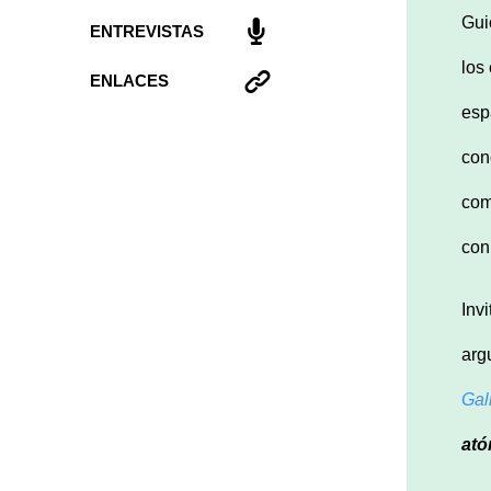
Gui
ENTREVISTAS
los
ENLACES
esp
con
com
con
Inv
arg
Gal
ató