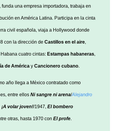
ís, funda una empresa importadora, trabaja en
bución en América Latina. Participa en la cinta
erra civil española, viaja a Hollywood donde
8 con la dirección de
Castillos en el aire
,
 Habana cuatro cintas:
Estampas habaneras
,
tía de América
y
Cancionero cubano
.
smo año llega a México contratado como
es, entre ellos
Ni sangre ni arena
/
Alejandro
,
¡A volar joven!
/1947,
El bombero
ntre otras, hasta 1970 con
El profe
.