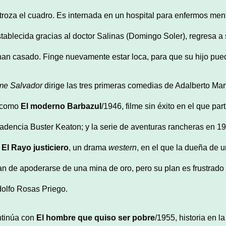
troza el cuadro. Es internada en un hospital para enfermos ment
tablecida gracias al doctor Salinas (Domingo Soler), regresa a
han casado. Finge nuevamente estar loca, para que su hijo pueda
me Salvador
dirige las tres primeras comedias de Adalberto Mar
 como
El moderno Barbazul
/1946, filme sin éxito en el que p
adencia Buster Keaton; y la serie de aventuras rancheras en 195
n
El Rayo justiciero
, un drama
western
, en el que la dueña de 
tan de apoderarse de una mina de oro, pero su plan es frustrado
olfo Rosas Priego.
tinúa con
El hombre que quiso ser pobre
/1955, historia en 