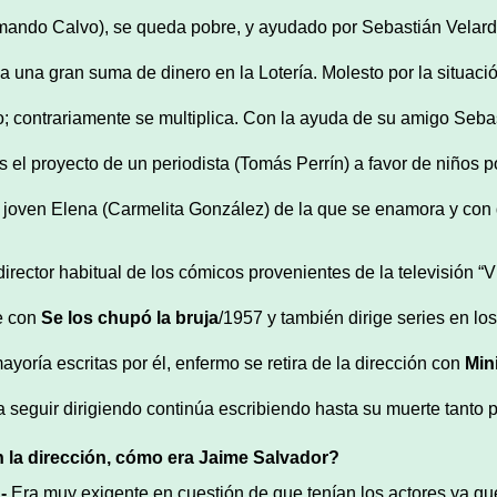
mando Calvo), se queda pobre, y ayudado por Sebastián Velarde
a una gran suma de dinero en la Lotería. Molesto por la situación
o; contrariamente se multiplica. Con la ayuda de su amigo Sebas
os el proyecto de un periodista (Tomás Perrín) a favor de niños
a joven Elena (Carmelita González) de la que se enamora y con q
director habitual de los cómicos provenientes de la televisión “Vi
e con
Se los chupó la bruja
/1957 y también dirige series en l
mayoría escritas por él, enfermo se retira de la dirección con
Min
a seguir dirigiendo continúa escribiendo hasta su muerte tanto p
 la dirección, cómo era Jaime Salvador?
-
Era muy exigente en cuestión de que tenían los actores ya q