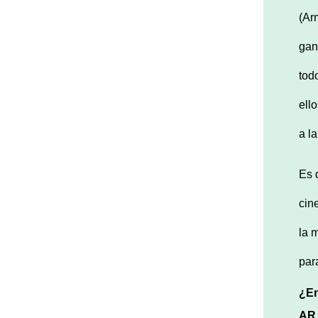
(Ar
gan
tod
ell
a l
Es 
cin
la 
par
¿En
AR.