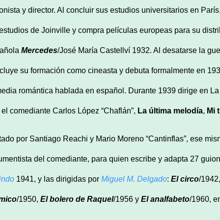
onista y director. Al concluir sus estudios universitarios en Par
 estudios de Joinville y compra películas europeas para su distri
añola
Mercedes
/José María Castellví 1932. Al desatarse la gu
cluye su formación como cineasta y debuta formalmente en 193
edia romántica hablada en español. Durante 1939 dirige en La
 el comediante Carlos López “Chaflán”,
La última melodía
,
Mi 
itado por Santiago Reachi y Mario Moreno “Cantinflas”, ese mi
umentista del comediante, para quien escribe y adapta 27 guion
indo
1941, y las dirigidas por
Miguel M. Delgado
:
El circo
/1942
mico
/1950,
El bolero de Raquel
/1956 y
El analfabeto
/1960, e