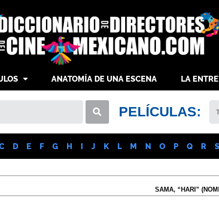
ULOS
ANATOMÍA DE UNA ESCENA
LA ENTRE
PELÍCULAS:
C
D
E
F
G
H
I
J
K
L
M
N
O
P
Q
R
SAMA, “HARI” (NO