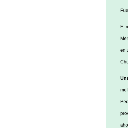
Fue
El 
Men
en 
Chu
Una
mel
Ped
pro
aho