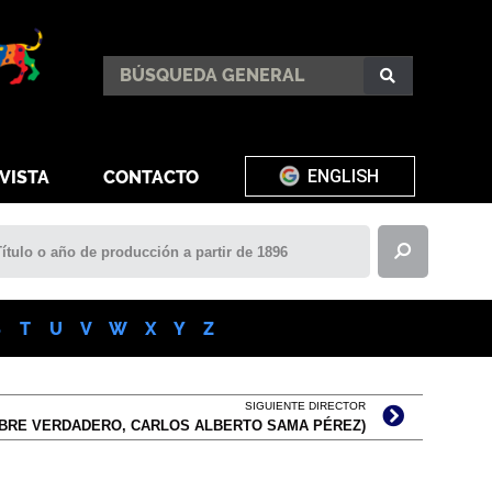
ENGLISH
VISTA
CONTACTO
S
T
U
V
W
X
Y
Z
SIGUIENTE DIRECTOR
MBRE VERDADERO, CARLOS ALBERTO SAMA PÉREZ)