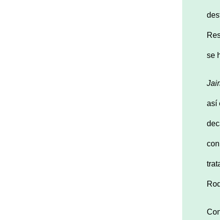
des
Res
se 
Jai
así
dec
co
tra
Rod
Con