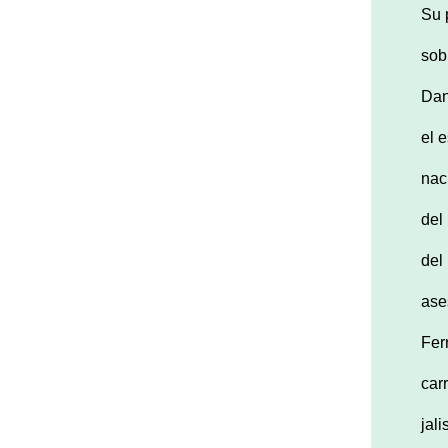
Su 
sob
Dan
el 
nac
del
del
ase
Fer
car
jal