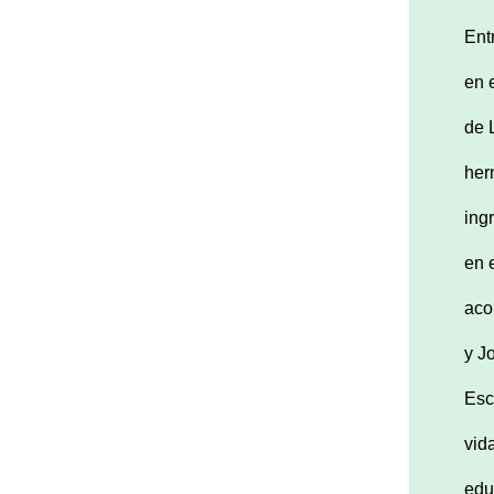
Ent
en 
de 
her
ing
en 
aco
y J
Esc
vid
edu