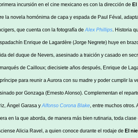
primera incursión en el cine mexicano es con la dirección de
El
re la novela homónima de capa y espada de Paul Féval, adapta
cigers, que cuenta con la fotografía de
Alex Phillips
. Historia q
espadachín Enrique de Lagardère (Jorge Negrete) huye en brazos 
ida del duque de Nevers, asesinado a traición y casado en secr
 marqués de Cailloux; diecisiete años después, Enrique de Lag
 príncipe para reunir a Aurora con su madre y poder cumplir la
sinado por Gonzaga (Ernesto Alonso). Complementan el reparto 
riz, Ángel Garasa y
Alfonso Corona Blake
, entre muchos otros.
rera en la que aborda, de manera más bien rutinaria, toda clase
isciense Alicia Ravel, a quien conoce durante el rodaje de
El ni