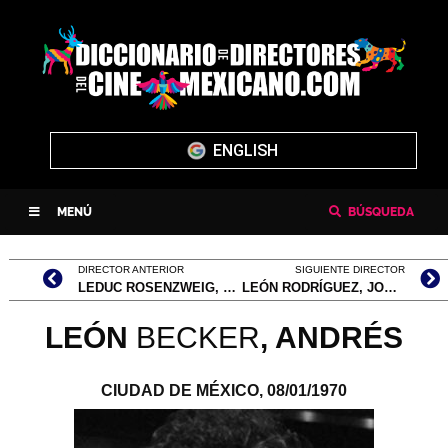
ENGLISH
MENÚ
BÚSQUEDA
DIRECTOR ANTERIOR
SIGUIENTE DIRECTOR
LEDUC ROSENZWEIG, PAUL
LEÓN RODRÍGUEZ, JOSÉ FERNANDO JAVIER
LEÓN
BECKER
, ANDRÉS
CIUDAD DE MÉXICO,
08/01/1970