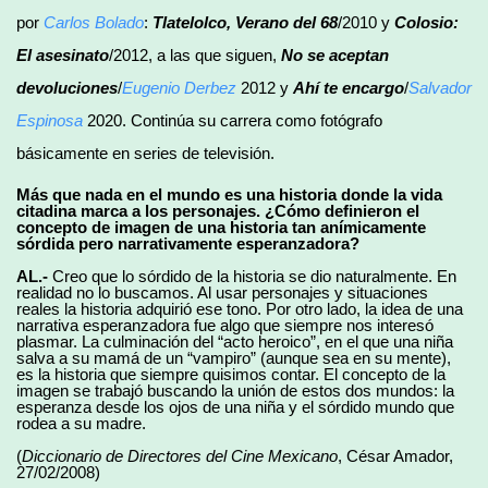
por
Carlos Bolado
:
Tlatelolco, Verano del 68
/2010 y
Colosio:
El asesinato
/2012, a las que siguen,
No se aceptan
devoluciones
/
Eugenio
Derbez
2012 y
Ahí te encargo
/
Salvador
Espinosa
2020. Continúa su carrera como fotógrafo
básicamente en series de televisión.
Más que nada en el mundo es una historia donde la vida
citadina marca a los personajes. ¿Cómo definieron el
concepto de imagen de una historia tan anímicamente
sórdida pero narrativamente esperanzadora?
AL.-
Creo que lo sórdido de la historia se dio naturalmente. En
realidad no lo buscamos. Al usar personajes y situaciones
reales la historia adquirió ese tono. Por otro lado, la idea de una
narrativa esperanzadora fue algo que siempre nos interesó
plasmar. La culminación del “acto heroico”, en el que una niña
salva a su mamá de un “vampiro” (aunque sea en su mente),
es la historia que siempre quisimos contar. El concepto de la
imagen se trabajó buscando la unión de estos dos mundos: la
esperanza desde los ojos de una niña y el sórdido mundo que
rodea a su madre.
(
Diccionario de Directores del Cine Mexicano
, César Amador,
27/02/2008)