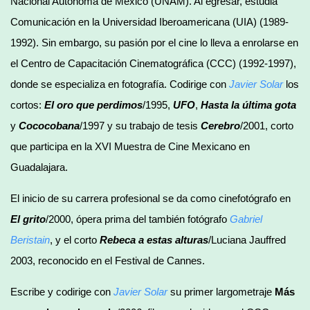
Nacional Autónoma de México (UNAM). Al egresar, estudia
Comunicación en la Universidad Iberoamericana (UIA) (1989-
1992). Sin embargo, su pasión por el cine lo lleva a enrolarse en
el Centro de Capacitación Cinematográfica (CCC) (1992-1997),
donde se especializa en fotografía. Codirige con
Javier Solar
los
cortos:
El oro que perdimos
/1995,
UFO
,
Hasta la última gota
y
Cococobana
/1997 y su trabajo de tesis
Cerebro
/2001, corto
que participa en la XVI Muestra de Cine Mexicano en
Guadalajara.
El inicio de su carrera profesional se da como cinefotógrafo en
El grito
/2000, ópera prima del también fotógrafo
Gabriel
Beristain
, y el corto
Rebeca a estas alturas
/Luciana Jauffred
2003, reconocido en el Festival de Cannes.
Escribe y codirige con
Javier Solar
su primer largometraje
Más