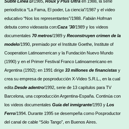
Subte Línea D
/1985,
Roux y Plus Ultra
en 1988, la serie
periodística “La Fama, El poder, La ciencia”/1987 y el video
educativo “Nos los representantes”/1988.
Fabián Hofman
debuta como videoasta con:
Caza ’30
/1989 y los videos
documentales
70 metros
/1989 y
Reconstruyen crimen de la
modelo
/1990, premiado por el Institute Goethe, Institute of
Cooperation Latinoamerican y la Fundación Nuevo Mundo
(1990) y en el Primer Festival Franco Latinoamericano en
Argentina (1992); en 1991 dirige
33 millones de financistas
y
crea su empresa de posproducción X-Video S.R.L., en la cual
edita
Desde adentro
/1992, serie de 13 capítulos para TV
Barcelona, una coproducción Argentina-España. Continúa con
los videos documentales
Guía del inmigrante
/1993 y
Los
Ferro
/1994. Durante 1995 se desempeña como Posproductor
del canal de cable “Sólo Tango”, en Buenos Aires.