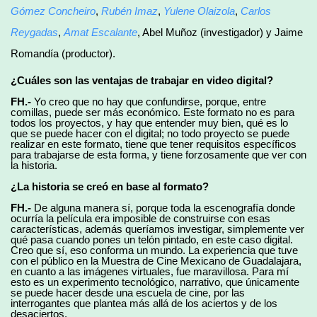
Gómez Concheiro
,
Rubén Imaz
,
Yulene Olaizola
,
Carlos
Reygadas
,
Amat Escalante
, Abel Muñoz (investigador) y Jaime
Romandía (productor).
¿Cuáles son las ventajas de trabajar en video digital?
FH.-
Yo creo que no hay que confundirse, porque, entre
comillas, puede ser más económico. Este formato no es para
todos los proyectos, y hay que entender muy bien, qué es lo
que se puede hacer con el digital; no todo proyecto se puede
realizar en este formato, tiene que tener requisitos específicos
para trabajarse de esta forma, y tiene forzosamente que ver con
la historia.
¿La historia se creó en base al formato?
FH.-
De alguna manera sí, porque toda la escenografía donde
ocurría la película era imposible de construirse con esas
características, además queríamos investigar, simplemente ver
qué pasa cuando pones un telón pintado, en este caso digital.
Creo que sí, eso conforma un mundo. La experiencia que tuve
con el público en la Muestra de Cine Mexicano de Guadalajara,
en cuanto a las imágenes virtuales, fue maravillosa. Para mí
esto es un experimento tecnológico, narrativo, que únicamente
se puede hacer desde una escuela de cine, por las
interrogantes que plantea más allá de los aciertos y de los
desaciertos.