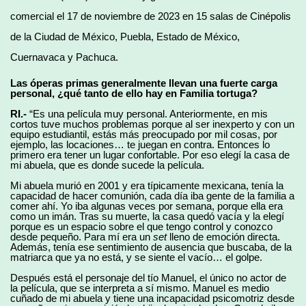
comercial el 17 de noviembre de 2023 en 15 salas de Cinépolis
de la Ciudad de México, Puebla, Estado de México,
Cuernavaca y Pachuca.
Las óperas primas generalmente llevan una fuerte carga
personal, ¿qué tanto de ello hay en Familia tortuga?
RI.-
“Es una película muy personal. Anteriormente, en mis
cortos tuve muchos problemas porque al ser inexperto y con un
equipo estudiantil, estás más preocupado por mil cosas, por
ejemplo, las locaciones… te juegan en contra. Entonces lo
primero era tener un lugar confortable. Por eso elegí la casa de
mi abuela, que es donde sucede la película.
Mi abuela murió en 2001 y era típicamente mexicana, tenía la
capacidad de hacer comunión, cada día iba gente de la familia a
comer ahí. Yo iba algunas veces por semana, porque ella era
como un imán. Tras su muerte, la casa quedó vacía y la elegí
porque es un espacio sobre el que tengo control y conozco
desde pequeño. Para mí era un
set
lleno de emoción directa.
Además, tenía ese sentimiento de ausencia que buscaba, de la
matriarca que ya no está, y se siente el vacío… el golpe.
Después está el personaje del tío Manuel, el único no actor de
la película, que se interpreta a sí mismo. Manuel es medio
cuñado de mi abuela y tiene una incapacidad psicomotriz desde