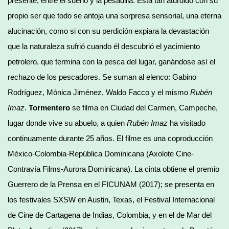
presente, entre el sueño y la pesadilla. Está tan aturdido con su
propio ser que todo se antoja una sorpresa sensorial, una eterna
alucinación, como si con su perdición expiara la devastación
que la naturaleza sufrió cuando él descubrió el yacimiento
petrolero, que termina con la pesca del lugar, ganándose así el
rechazo de los pescadores. Se suman al elenco: Gabino
Rodríguez, Mónica Jiménez, Waldo Facco y el mismo
Rubén
Imaz
.
Tormentero
se filma en Ciudad del Carmen, Campeche,
lugar donde vive su abuelo, a quien
Rubén
Imaz
ha visitado
continuamente durante 25 años. El filme es una coproducción
México-Colombia-República Dominicana (Axolote Cine-
Contravía Films-Aurora Dominicana). La cinta obtiene el premio
Guerrero de la Prensa en el FICUNAM (2017); se presenta en
los festivales SXSW en Austin, Texas, el Festival Internacional
de Cine de Cartagena de Indias, Colombia, y en el de Mar del