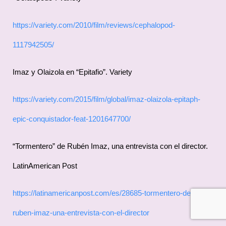
https://variety.com/2010/film/reviews/cephalopod-
1117942505/
Imaz y Olaizola en “Epitafio”. Variety
https://variety.com/2015/film/global/imaz-olaizola-epitaph-
epic-conquistador-feat-1201647700/
“Tormentero” de Rubén Imaz, una entrevista con el director.
LatinAmerican Post
https://latinamericanpost.com/es/28685-tormentero-de-
ruben-imaz-una-entrevista-con-el-director