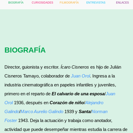
BIOGRAFÍA
CURIOSIDADES
FILMOGRAFÍA
ENTREVISTAS
ENLACES
BIOGRAFÍA
Director, guionista y escritor.
Ícaro Cisneros
es hijo de Julián
Cisneros Tamayo, colaborador de
Juan Orol
. Ingresa a la
industria cinematográfica en papeles infantiles y juveniles,
primero en el reparto de
El calvario de una esposa
/
Juan
Orol
1936, después en
Corazón de niño
/
Alejandro
Galindo
/
Marco Aurelio Galindo
1939 y
Santa
/
Norman
Foster
1943. Deja la actuación y trabaja como anotador,
actividad que puede desempeñar mientras estudia la carrera de