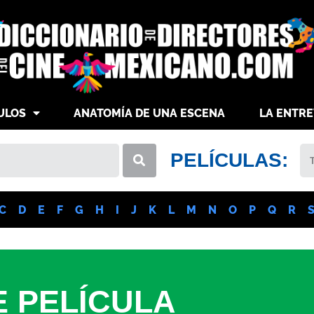
ULOS
ANATOMÍA DE UNA ESCENA
LA ENTRE
PELÍCULAS:
C
D
E
F
G
H
I
J
K
L
M
N
O
P
Q
R
E PELÍCULA