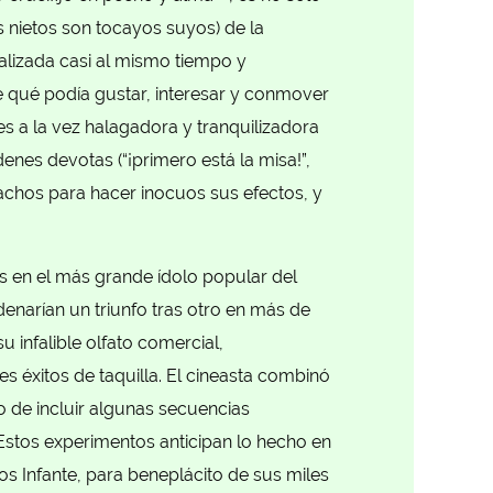
s nietos son tocayos suyos) de la
ealizada casi al mismo tiempo y
 qué podía gustar, interesar y conmover
 es a la vez halagadora y tranquilizadora
nes devotas (“¡primero está la misa!”,
machos para hacer inocuos sus efectos, y
es en el más grande ídolo popular del
enarían un triunfo tras otro en más de
u infalible olfato comercial,
s éxitos de taquilla. El cineasta combinó
o de incluir algunas secuencias
Estos experimentos anticipan lo hecho en
os Infante, para beneplácito de sus miles