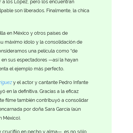
r a los López, pero los encuentran
pable son liberados. Finalmente, la chica
la en México y otros países de
 su máximo ídolo y la consolidación de
 consideramos una película como “de
ca en sus espectadores —así la hayan
nta el ejemplo más perfecto.
ríguez
y el actor y cantante Pedro Infante
yó en la definitiva. Gracias a la eficaz
te filme también contribuyó a consolidar
encarnada por doña Sara García (aún
n México).
 crucifijo en pecho y alma—, es no sólo