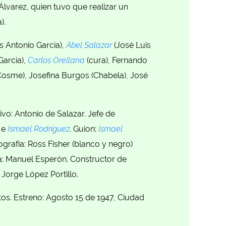
lvarez, quien tuvo que realizar un
).
s Antonio Garcia),
Abel Salazar
(José Luis
García),
Carlos Orellana
(cura), Fernando
n Cosme), Josefina Burgos (Chabela), José
o: Antonio de Salazar. Jefe de
 e
Ismael Rodríguez
. Guion:
Ismael
ografía: Ross Fisher (blanco y negro)
a: Manuel Esperón. Constructor de
 Jorge López Portillo.
os. Estreno: Agosto 15 de 1947, Ciudad