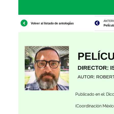
ANTER
Volver al listado de antologías
Pelícu
PELÍCU
DIRECTOR: I
AUTOR: ROBERT
Publicado en el: Dic
(Coordinación México