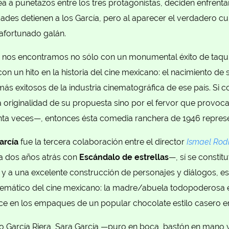
 a puñetazos entre los tres protagonistas, deciden enfrenta
ades detienen a los García, pero al aparecer el verdadero cul
afortunado galán.
nos encontramos no sólo con un monumental éxito de taquil
con un hito en la historia del cine mexicano: el nacimiento de
ás exitosos de la industria cinematográfica de ese país. Si
la originalidad de su propuesta sino por el fervor que provo
nta veces—, entonces ésta comedia ranchera de 1946 represe
arcía
fue la tercera colaboración entre el director
Ismael Rod
a dos años atrás con
Escándalo de estrellas
—, sí se constitu
 y a una excelente construcción de personajes y diálogos, es
emático del cine mexicano: la madre/abuela todopoderosa 
ece en los empaques de un popular chocolate estilo casero e
o García Riera, Sara García —puro en boca, bastón en mano y