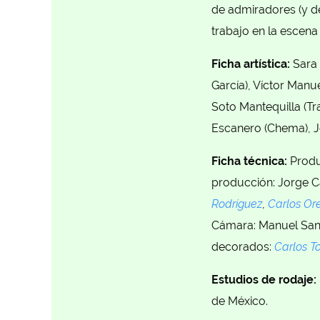
de admiradores (y d
trabajo en la escena
Ficha artística:
Sara 
García), Víctor Manu
Soto Mantequilla (Tr
Escanero (Chema), J
Ficha técnica:
Produ
producción: Jorge 
Rodríguez
,
Carlos Or
Cámara: Manuel Sant
decorados:
Carlos T
Estudios de rodaje:
de México.