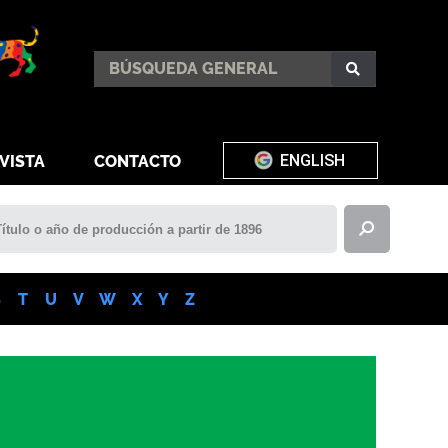
ENGLISH
VISTA
CONTACTO
S
T
U
V
W
X
Y
Z