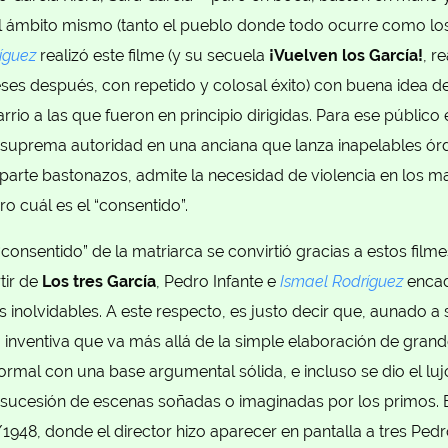
o el ámbito mismo (tanto el pueblo donde todo ocurre como lo
íguez
realizó este filme (y su secuela
¡Vuelven los García!
, r
es después, con repetido y colosal éxito) con buena idea de
rrio a las que fueron en principio dirigidas. Para ese público
 suprema autoridad en una anciana que lanza inapelables órde
 reparte bastonazos, admite la necesidad de violencia en los 
o cuál es el “consentido”.
consentido” de la matriarca se convirtió gracias a estos film
tir de
Los tres García
, Pedro Infante e
Ismael Rodríguez
encad
inolvidables. A este respecto, es justo decir que, aunado a s
inventiva que va más allá de la simple elaboración de grande
ormal con una base argumental sólida, e incluso se dio el luj
a sucesión de escenas soñadas o imaginadas por los primos. 
/1948, donde el director hizo aparecer en pantalla a tres Pedr