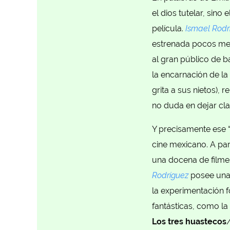
el dios tutelar, sin
película.
Ismael Rodr
estrenada pocos mes
al gran público de ba
la encarnación de la
grita a sus nietos),
no duda en dejar clar
Y precisamente ese “
cine mexicano. A par
una docena de filmes 
Rodríguez
posee una 
la experimentación f
fantásticas, como l
Los tres huastecos