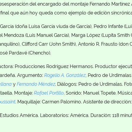
esesperación del encargado del montaje Fernando Martínez Á
 final que aún hoy queda como ejemplo de edición sincrónica
García (doña Luisa García viuda de García), Pedro Infante (Lui
el Mendoza (Luis Manuel García), Marga López (Lupita Smith 
anquilino), Clifford Carr (John Smith), Antonio R. Frausto (do
osé Pardavé (Chencho).
ctora: Producciones Rodríguez Hermanos. Productor ejecutiv
Cardeña. Argumento:
Rogelio A. González
, Pedro de Urdimalas
ellana
y
Fernando Méndez
. Diálogos: Pedro de Urdimalas. Fot
aella. Montaje:
Rafael Portillo
. Sonido: Manuel Topete. Músic
oussaint
. Maquillaje: Carmen Palomino. Asistente de dirección:
Estudios América. Laboratorios: América. Duración: 118 minut