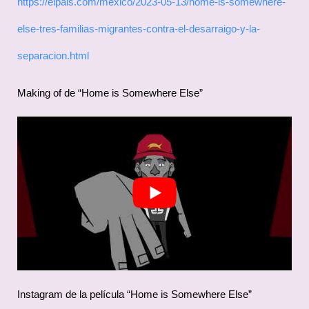
https://elpais.com/mexico/2023-05-13/home-is-somewhere-
else-tres-familias-migrantes-contra-el-desarraigo-y-la-
separacion.html
Making of de “Home is Somewhere Else”
Instagram de la película “Home is Somewhere Else”