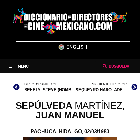
ENGLISH
MENÚ
BÚSQUEDA
DIRECTOR ANTERIOR
SIGUIENTE DIRECTOR
SEKELY, STEVE (NOMBRE VERDADERO, ISTVAN SZEKLY)
SEQUEYRO HARO, ADELA “PERLITA”
SEPÚLVEDA
MARTÍNEZ
,
JUAN MANUEL
PACHUCA, HIDALGO,
02/03/1980