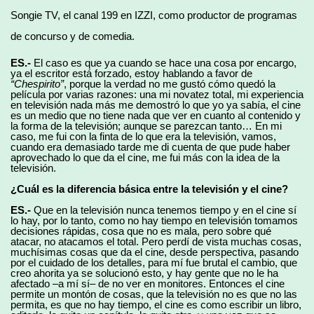
Songie TV, el canal 199 en IZZI, como productor de programas
de concurso y de comedia.
ES.-
El caso es que ya cuando se hace una cosa por encargo,
ya el escritor está forzado, estoy hablando a favor de
“Ch
espirito”
, porque la verdad no me gustó cómo quedó la
película por varias razones: una mi novatez total, mi experiencia
en televisión nada más me demostró lo que yo ya sabía, el cine
es un medio que no tiene nada que ver en cuanto al contenido y
la forma de la televisión; aunque se parezcan tanto… En mi
caso, me fui con la finta de lo que era la televisión, vamos,
cuando era demasiado tarde me di cuenta de que pude haber
aprovechado lo que da el cine, me fui más con la idea de la
televisión.
¿
Cuá
l es la diferencia b
á
sica entre la televisión y el cine?
ES.-
Que en la televisión nunca tenemos tiempo y en el cine sí
lo hay, por lo tanto, como no hay tiempo en televisión tomamos
decisiones rápidas, cosa que no es mala, pero sobre qué
atacar, no atacamos el total. Pero perdí de vista muchas cosas,
muchísimas cosas que da el cine, desde perspectiva, pasando
por el cuidado de los detalles, para mí fue brutal el cambio, que
creo ahorita ya se solucionó esto, y hay gente que no le ha
afectado –a mí sí– de no ver en monitores. Entonces el cine
permite un montón de cosas, que la televisión no es que no las
permita, es que no hay tiempo, el cine es como escribir un libro,