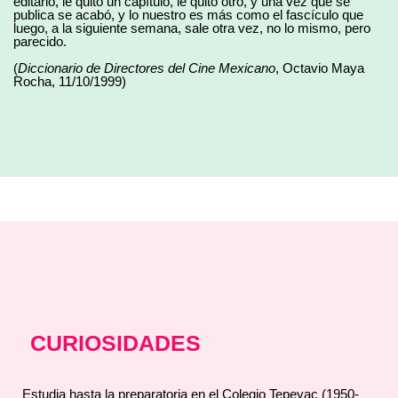
editarlo, le quito un capítulo, le quito otro, y una vez que se
publica se acabó, y lo nuestro es más como el fascículo que
luego, a la siguiente semana, sale otra vez, no lo mismo, pero
parecido.
(
Diccionario de Directores del Cine Mexicano
, Octavio Maya
Rocha, 11/10/1999)
CURIOSIDADES
Estudia hasta la preparatoria en el Colegio Tepeyac (1950-