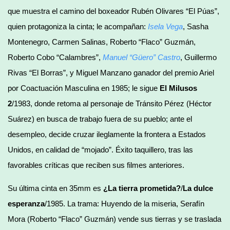
que muestra el camino del boxeador Rubén Olivares “El Púas”,
quien protagoniza la cinta; le acompañan:
Isela Vega
, Sasha
Montenegro, Carmen Salinas, Roberto “Flaco” Guzmán,
Roberto Cobo “Calambres”,
Manuel “Güero” Castro
, Guillermo
Rivas “El Borras”, y Miguel Manzano ganador del premio Ariel
por Coactuación Masculina en 1985; le sigue
El Milusos
2
/1983, donde retoma al personaje de Tránsito Pérez (Héctor
Suárez) en busca de trabajo fuera de su pueblo; ante el
desempleo, decide cruzar ileglamente la frontera a Estados
Unidos, en calidad de “mojado”. Éxito taquillero, tras las
favorables críticas que reciben sus filmes anteriores.
Su última cinta en 35mm es
¿La tierra prometida?
/
La dulce
esperanza
/1985. La trama: Huyendo de la miseria, Serafín
Mora (Roberto “Flaco” Guzmán) vende sus tierras y se traslada