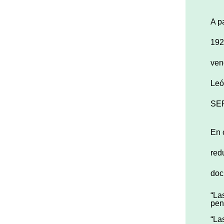
A p
192
ven
Leó
SEP
En 
red
doc
“La
pen
“La