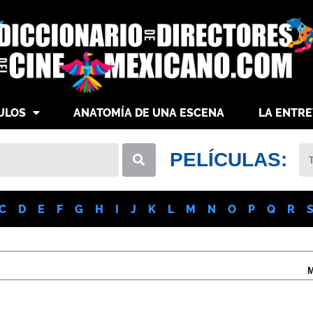
ULOS
ANATOMÍA DE UNA ESCENA
LA ENTRE
PELÍCULAS:
C
D
E
F
G
H
I
J
K
L
M
N
O
P
Q
R