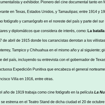
umentalista y exhibidor. Pionero del cine documental tanto en 
nerante en Texas, Estados Unidos, y Tamaulipas; entre 1914 y 192
o fotógrafo y camarógrafo en el noreste del país y parte del sur
itares y diplomáticos que considera de interés, como:
La batall
27 de abril de 1915 donde los carrancistas derrotan a los villista
terrey, Tampico y Chihuahua en el mismo año y al siguiente; gi
te del país, incluyendo su entrevista con el gobernador de Tex
ructuosa Expedición Punitiva que encabeza el general norteame
ncisco Villa en 1916, entre otras.
el año de 1919 trabaja como cine fotógrafo en la película
La Nu
 se estrena en el Teatro Stand de dicha ciudad el 20 de octubre