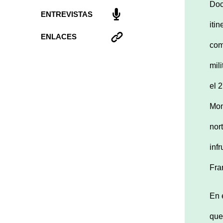
Doc
ENTREVISTAS
iti
ENLACES
com
mil
el 
Mon
nor
inf
Fra
En 
que