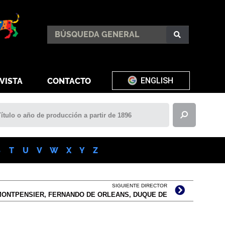
ENGLISH
VISTA
CONTACTO
S
T
U
V
W
X
Y
Z
SIGUIENTE DIRECTOR
MONTPENSIER, FERNANDO DE ORLEANS, DUQUE DE