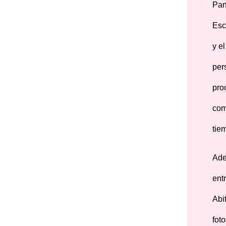
Par
Esc
y e
per
pro
com
tie
Ade
ent
Abi
fot