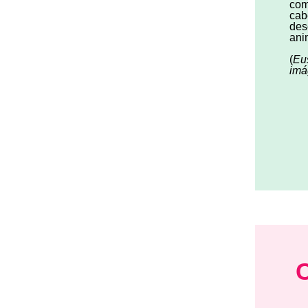
com
cab
desc
ani
(
Eu
imá