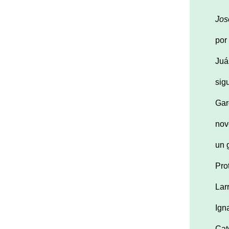
Jos
por
Juá
sig
Gar
nov
un 
Pro
Lar
Ign
Cat