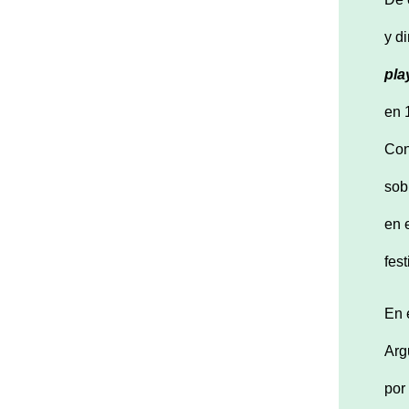
y di
pla
en 
Con
sob
en 
fes
En 
Arg
por