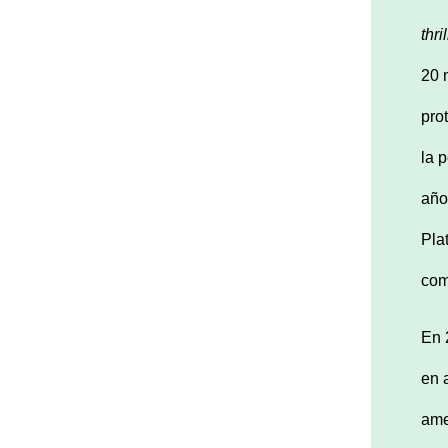
thri
20 
pro
la 
año
Pla
com
En 
en 
ame