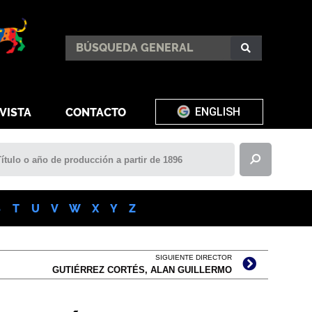
ENGLISH
VISTA
CONTACTO
S
T
U
V
W
X
Y
Z
SIGUIENTE DIRECTOR
GUTIÉRREZ CORTÉS, ALAN GUILLERMO