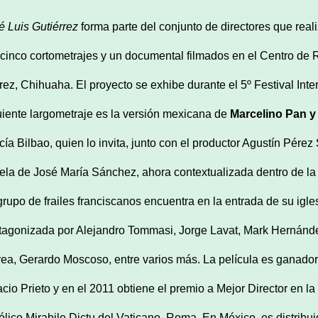
é Luis Gutiérrez
forma parte del conjunto de directores que rea
 cinco cortometrajes y un documental filmados en el Centro de
rez, Chihuaha. El proyecto se exhibe durante el 5º Festival Int
uiente largometraje es la versión mexicana de
Marcelino Pan y
cía Bilbao, quien lo invita, junto con el productor Agustín Pérez
ela de José María Sánchez, ahora contextualizada dentro de l
grupo de frailes franciscanos encuentra en la entrada de su igl
tagonizada por Alejandro Tommasi, Jorge Lavat, Mark Hernánde
rea, Gerardo Moscoso, entre varios más. La película es ganadora
acio Prieto y en el 2011 obtiene el premio a Mejor Director en la
ólico Mirabile Dictu del Vaticano, Roma. En México, es distribui