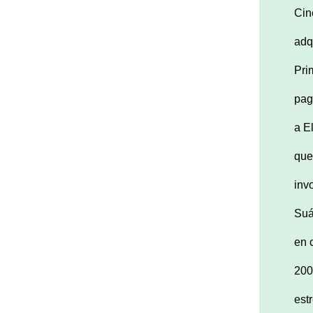
Cin
adq
Pri
pag
a E
que
inv
Suá
en 
200
est