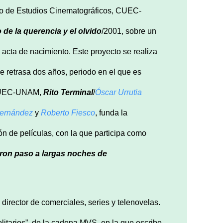
rio de Estudios Cinematográficos, CUEC-
 de la querencia y el olvido
/2001, sobre un
acta de nacimiento. Este proyecto se realiza
 retrasa dos años, periodo en el que es
l CUEC-UNAM,
Rito Terminal
/
Óscar Urrutia
Hernández
y
Roberto Fiesco
, funda la
 de películas, con la que participa como
ron paso a largas noches de
 director de comerciales, series y telenovelas.
litarios”, de la cadena MVS, en la que escribe