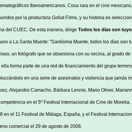
ematográficos Iberoamericanos. Cosa rara en el cine mexicano,
uiridos por la productora Goliat Films, y su historia es selecc
ma del CUEC. De esta manera, dirige
Todos los días son tuy
ano a La Santa Muerte: “Santísima Muerte, todos los días son tu
liseo, un fotógrafo que se obsesiona con su vecina, al grado de 
 ella forma parte de una red de financiamiento del grupo terrori
olucrándolo en una serie de asesinatos y violencia que jamás
rez, Alejandro Camacho, Bárbara Lennie, Mario Oliver, Marianne
competencia en el 5º Festival Internacional de Cine de Morelia
8 en el 11 Festival de Málaga, España, y el Festival Internacio
reno comercial el 29 de agosto de 2008.