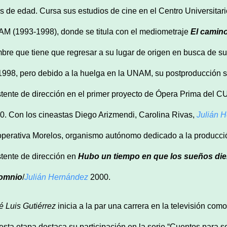
s de edad. Cursa sus estudios de cine en el Centro Universita
M (1993-1998), donde se titula con el mediometraje
El camino
bre que tiene que regresar a su lugar de origen en busca de su 
1998, pero debido a la huelga en la UNAM, su postproducción se
stente de dirección en el primer proyecto de Ópera Prima de
0. Con los cineastas Diego Arizmendi, Carolina Rivas,
Julián 
perativa Morelos, organismo autónomo dedicado a la producción
stente de dirección en
Hubo un tiempo en que los sueños die
omnio
/
Julián Hernández
2000.
é Luis Gutiérrez
inicia a la par una carrera en la televisión como
esta etapa destaca su participación en la serie “Cuentos para so