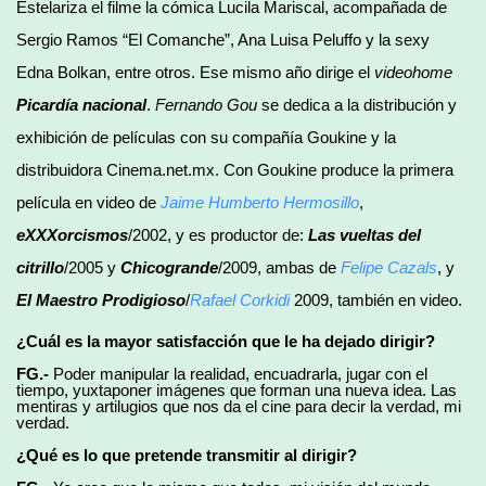
Estelariza el filme la cómica Lucila Mariscal, acompañada de
Sergio Ramos “El Comanche”, Ana Luisa Peluffo y la sexy
Edna Bolkan, entre otros. Ese mismo año dirige el
videohome
Picardía nacional
.
Fernando Gou
se dedica a la distribución y
exhibición de películas con su compañía Goukine y la
distribuidora Cinema.net.mx. Con Goukine produce la primera
película en video de
Jaime Humberto Hermosillo
,
eXXXorcismos
/2002, y es productor de:
Las vueltas del
citrillo
/2005 y
Chicogrande
/2009, ambas de
Felipe Cazals
, y
El Maestro Prodigioso
/
Rafael Corkidi
2009, también en video.
¿Cuál es la mayor satisfacción que le ha dejado dirigir?
FG.-
Poder manipular la realidad, encuadrarla, jugar con el
tiempo, yuxtaponer imágenes que forman una nueva idea. Las
mentiras y artilugios que nos da el cine para decir la verdad, mi
verdad.
¿Qué es lo que pretende transmitir al dirigir?