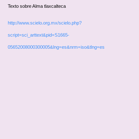
Texto sobre Alma tlaxcalteca
http://www.scielo.org.mx/scielo.php?
script=sci_arttext&pid=S1665-
05652008000300005&lng=es&nrm=iso&tlng=es