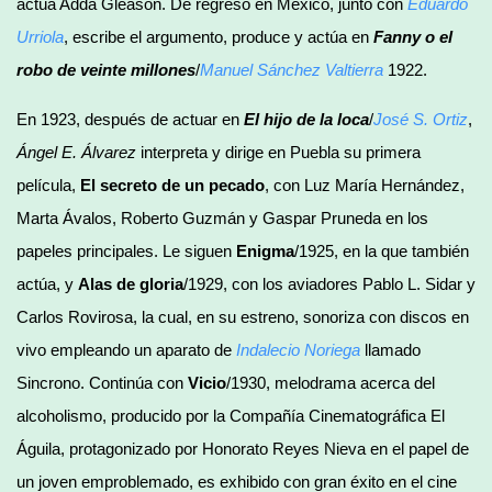
actúa Adda Gleason. De regreso en México, junto con
Eduardo
Urriola
, escribe el argumento, produce y actúa en
Fanny o el
robo de veinte millones
/
Manuel Sánchez Valtierra
1922.
En 1923, después de actuar en
El hijo de la loca
/
José S. Ortiz
,
Ángel E. Álvarez
interpreta y dirige en Puebla su primera
película,
El secreto de un pecado
, con Luz María Hernández,
Marta Ávalos, Roberto Guzmán y Gaspar Pruneda en los
papeles principales. Le siguen
Enigma
/1925, en la que también
actúa, y
Alas de gloria
/1929, con los aviadores Pablo L. Sidar y
Carlos Rovirosa, la cual, en su estreno, sonoriza con discos en
vivo empleando un aparato de
Indalecio Noriega
llamado
Sincrono. Continúa con
Vicio
/1930, melodrama acerca del
alcoholismo, producido por la Compañía Cinematográfica El
Águila, protagonizado por Honorato Reyes Nieva en el papel de
un joven emproblemado, es exhibido con gran éxito en el cine