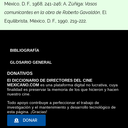
México, D. F., 1968, 241-246; A. Zúñiga:
Vasos
comunicantes en la obra de
Roberto Gavaldón
, El
Equilibrista, México, D. F., 1990, 219-222.
BIBLIOGRAFÍA
GLOSARIO GENERAL
DONATIVOS
El DICCIONARIO DE DIRECTORES DEL CINE
MEXICANO.COM
es una plataforma digital no lucrativa, cuya
finalidad es preservar la memoria de los que hicieron y hacen
nuestro cine.
Todo apoyo contribuye a perfeccionar el trabajo de
investigación y el mantenimiento y desarrollo tecnológico de
esta página. ¡Gracias!
DONAR