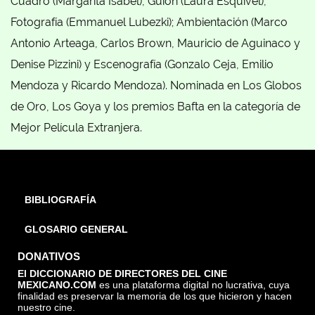
Cuadro (Margarita Isabel), Guion (Laura Esquivel),
Fotografía (Emmanuel Lubezki); Ambientación (Marco
Antonio Arteaga, Carlos Brown, Mauricio de Aguinaco y
Denise Pizzini) y Escenografía (Gonzalo Ceja, Emilio
Mendoza y Ricardo Mendoza). Nominada en Los Globos
de Oro, Los Goya y los premios Bafta en la categoría de
Mejor Película Extranjera.
BIBLIOGRAFÍA
GLOSARIO GENERAL
DONATIVOS
El DICCIONARIO DE DIRECTORES DEL CINE
MEXICANO.COM
es una plataforma digital no lucrativa, cuya
finalidad es preservar la memoria de los que hicieron y hacen
nuestro cine.