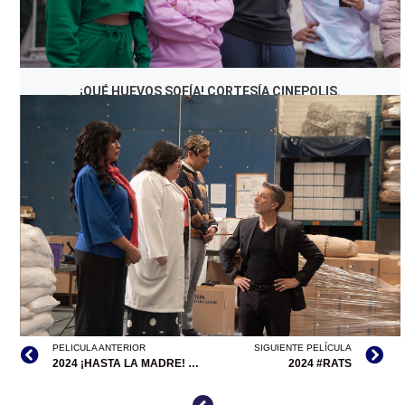
¡QUÉ HUEVOS SOFÍA! CORTESÍA CINEPOLIS.
PELICULA ANTERIOR
SIGUIENTE PELÍCULA
2024 ¡HASTA LA MADRE! DE LA NAVIDAD
2024 #RATS
¡QUE HUEVOS SOFÍA! CORTESÍA CINEPOLIS.