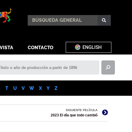
ENGLISH
VISTA
CONTACTO
S
T
U
V
W
X
Y
Z
SIGUIENTE PELÍCULA
2023 El día que todo cambió