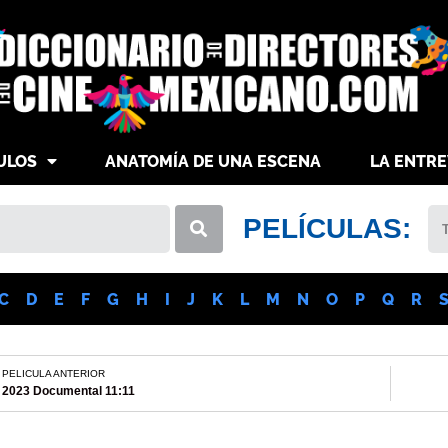
ULOS
ANATOMÍA DE UNA ESCENA
LA ENTRE
PELÍCULAS:
C
D
E
F
G
H
I
J
K
L
M
N
O
P
Q
R
PELICULA ANTERIOR
2023 Documental 11:11