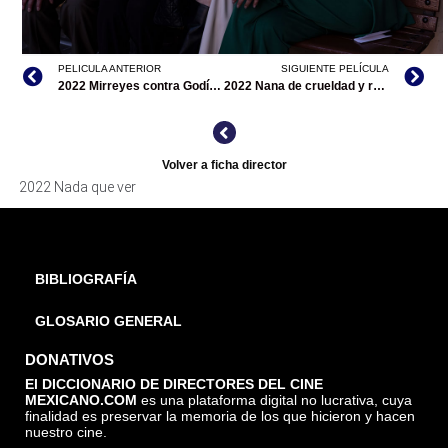
PELICULA ANTERIOR
SIGUIENTE PELÍCULA
NADA QUE VER, ARCHIVO DDCM
2022 Mirreyes contra Godínez 2: El retiro
2022 Nana de crueldad y realidad
Volver a ficha director
2022 Nada que ver
BIBLIOGRAFÍA
GLOSARIO GENERAL
DONATIVOS
El DICCIONARIO DE DIRECTORES DEL CINE
MEXICANO.COM
es una plataforma digital no lucrativa, cuya
finalidad es preservar la memoria de los que hicieron y hacen
nuestro cine.